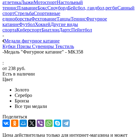
атлетика
Лыжи
Мотоспорт
Настольный
теннис
Плавание
Бокс
Сноуборд
Бейсбол, гандбол,регби
Санный
спорт
Стрельба
Спортивные
единоборства
Фехтование
Танцы
Теннис
Фигурное
катание
Футбол
Хоккей
Другие виды
спорта
Киберспорт
Биатлон
Дартс
Пейнтбол
-
Медали фигурное катание
Кубки
Призы
Сувениры
Текстиль
-
Медаль "Фигурное катание" - MK358
:
от
238 руб.
Есть в наличии
Цвет
Золото
Серебро
Бронза
Все три медали
Поделиться
Цена действительна только для интернет-магазина и может