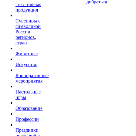
добраться
Текстильная
продукция
Сувениры с
символикой
России,
регионов,
стран
Животные
Искусство
Корпоративные
мероприятия
Настольные
игры
Образование
Профессии
Праздники
родов войск