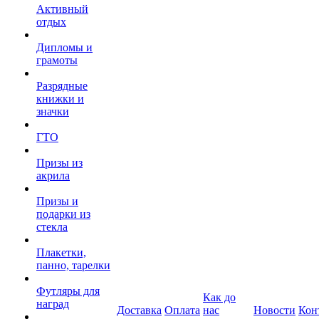
Активный
отдых
Дипломы и
грамоты
Разрядные
книжки и
значки
ГТО
Призы из
акрила
Призы и
подарки из
стекла
Плакетки,
панно, тарелки
Футляры для
Как до
наград
Доставка
Оплата
нас
Новости
Кон