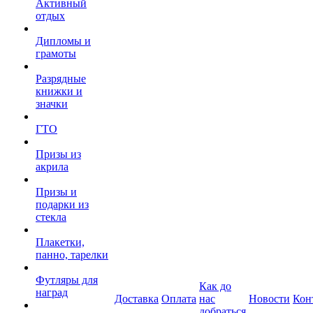
Активный
отдых
Дипломы и
грамоты
Разрядные
книжки и
значки
ГТО
Призы из
акрила
Призы и
подарки из
стекла
Плакетки,
панно, тарелки
Футляры для
Как до
наград
Доставка
Оплата
нас
Новости
Кон
добраться