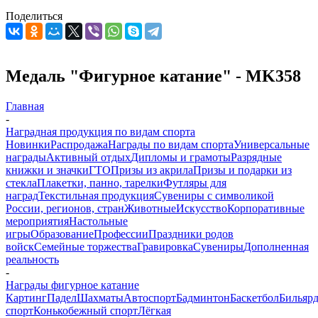
Поделиться
Медаль "Фигурное катание" - MK358
Главная
-
Наградная продукция по видам спорта
Новинки
Распродажа
Награды по видам спорта
Универсальные
награды
Активный отдых
Дипломы и грамоты
Разрядные
книжки и значки
ГТО
Призы из акрила
Призы и подарки из
стекла
Плакетки, панно, тарелки
Футляры для
наград
Текстильная продукция
Сувениры с символикой
России, регионов, стран
Животные
Искусство
Корпоративные
мероприятия
Настольные
игры
Образование
Профессии
Праздники родов
войск
Семейные торжества
Гравировка
Сувениры
Дополненная
реальность
-
Награды фигурное катание
Картинг
Падел
Шахматы
Автоспорт
Бадминтон
Баскетбол
Бильяр
спорт
Конькобежный спорт
Лёгкая