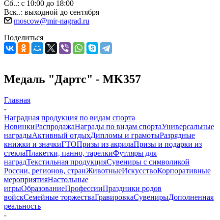
Сб..: с 10:00 до 18:00
Вск..: выходной до сентября
moscow@mir-nagrad.ru
Поделиться
Медаль "Дартс" - MK357
Главная
-
Наградная продукция по видам спорта
Новинки
Распродажа
Награды по видам спорта
Универсальные
награды
Активный отдых
Дипломы и грамоты
Разрядные
книжки и значки
ГТО
Призы из акрила
Призы и подарки из
стекла
Плакетки, панно, тарелки
Футляры для
наград
Текстильная продукция
Сувениры с символикой
России, регионов, стран
Животные
Искусство
Корпоративные
мероприятия
Настольные
игры
Образование
Профессии
Праздники родов
войск
Семейные торжества
Гравировка
Сувениры
Дополненная
реальность
-