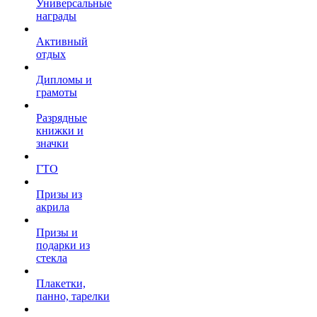
Универсальные
награды
Активный
отдых
Дипломы и
грамоты
Разрядные
книжки и
значки
ГТО
Призы из
акрила
Призы и
подарки из
стекла
Плакетки,
панно, тарелки