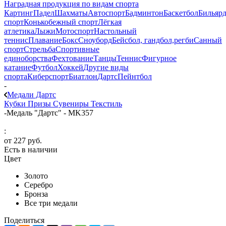
Наградная продукция по видам спорта
Картинг
Падел
Шахматы
Автоспорт
Бадминтон
Баскетбол
Бильяр
спорт
Конькобежный спорт
Лёгкая
атлетика
Лыжи
Мотоспорт
Настольный
теннис
Плавание
Бокс
Сноуборд
Бейсбол, гандбол,регби
Санный
спорт
Стрельба
Спортивные
единоборства
Фехтование
Танцы
Теннис
Фигурное
катание
Футбол
Хоккей
Другие виды
спорта
Киберспорт
Биатлон
Дартс
Пейнтбол
-
Медали Дартс
Кубки
Призы
Сувениры
Текстиль
-
Медаль "Дартс" - MK357
:
от
227 руб.
Есть в наличии
Цвет
Золото
Серебро
Бронза
Все три медали
Поделиться