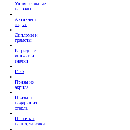
Универсальные
награды
Активный
отдых
Дипломы и
грамоты
Разрядные
книжки и
значки
ГТО
Призы из
акрила
Призы и
подарки из
стекла
Плакетки,
панно, тарелки