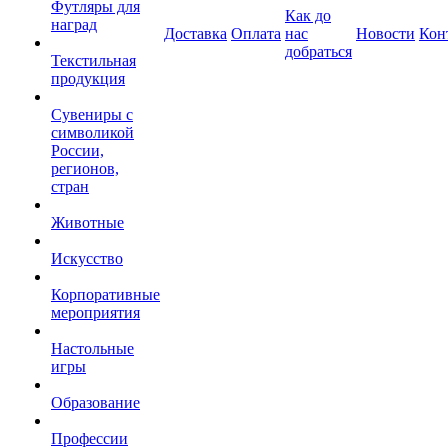
Футляры для
Как до
наград
Доставка
Оплата
нас
Новости
Кон
добраться
Текстильная
продукция
Сувениры с
символикой
России,
регионов,
стран
Животные
Искусство
Корпоративные
мероприятия
Настольные
игры
Образование
Профессии