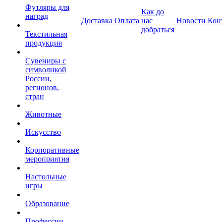
Футляры для
Как до
наград
Доставка
Оплата
нас
Новости
Кон
добраться
Текстильная
продукция
Сувениры с
символикой
России,
регионов,
стран
Животные
Искусство
Корпоративные
мероприятия
Настольные
игры
Образование
Профессии