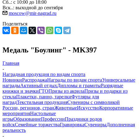
Сб..: с 10:00 до 18:00
Вск..: выходной до сентября
moscow@mir-nagrad.ru
Поделиться
Медаль "Боулинг" - MK397
Главная
-
Наградная продукция по видам спорта
Новинки
Распродажа
Награды по видам спорта
Универсальные
награды
Активный отдых
Дипломы и грамоты
Разрядные
книжки и значки
ГТО
Призы из акрила
Призы и подарки из
стекла
Плакетки, панно, тарелки
Футляры для
наград
Текстильная продукция
Сувениры с символикой
России, регионов, стран
Животные
Искусство
Корпоративные
мероприятия
Настольные
игры
Образование
Профессии
Праздники родов
войск
Семейные торжества
Гравировка
Сувениры
Дополненная
реальность
-