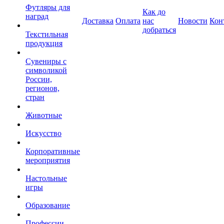
Футляры для
Как до
наград
Доставка
Оплата
нас
Новости
Кон
добраться
Текстильная
продукция
Сувениры с
символикой
России,
регионов,
стран
Животные
Искусство
Корпоративные
мероприятия
Настольные
игры
Образование
Профессии