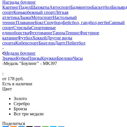
Награды боулинг
Картинг
Падел
Шахматы
Автоспорт
Бадминтон
Баскетбол
Бильяр
спорт
Конькобежный спорт
Лёгкая
атлетика
Лыжи
Мотоспорт
Настольный
теннис
Плавание
Бокс
Сноуборд
Бейсбол, гандбол,регби
Санный
спорт
Стрельба
Спортивные
единоборства
Фехтование
Танцы
Теннис
Фигурное
катание
Футбол
Хоккей
Другие виды
спорта
Киберспорт
Биатлон
Дартс
Пейнтбол
-
Медали боулинг
Значки
Кубки
Призы
Кружки
Брелоки
Часы
-
Медаль "Боулинг" - MK397
:
от
178 руб.
Есть в наличии
Цвет
Золото
Серебро
Бронза
Все три медали
Поделиться