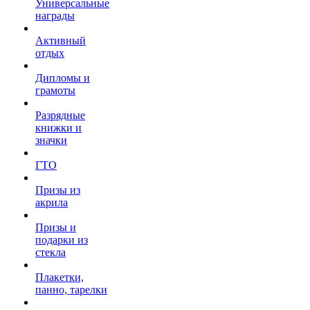
Универсальные
награды
Активный
отдых
Дипломы и
грамоты
Разрядные
книжки и
значки
ГТО
Призы из
акрила
Призы и
подарки из
стекла
Плакетки,
панно, тарелки