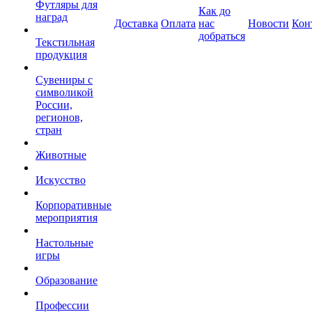
Футляры для
Как до
наград
Доставка
Оплата
нас
Новости
Кон
добраться
Текстильная
продукция
Сувениры с
символикой
России,
регионов,
стран
Животные
Искусство
Корпоративные
мероприятия
Настольные
игры
Образование
Профессии