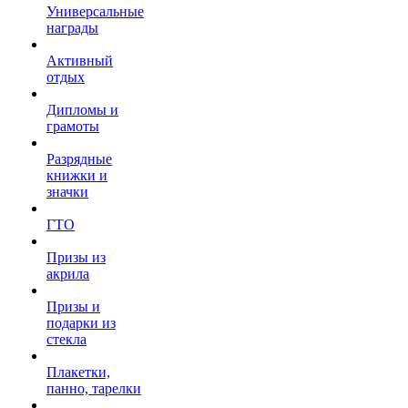
Универсальные
награды
Активный
отдых
Дипломы и
грамоты
Разрядные
книжки и
значки
ГТО
Призы из
акрила
Призы и
подарки из
стекла
Плакетки,
панно, тарелки