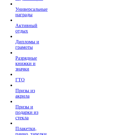
Универсальные
награды
Активный
отдых
Дипломы и
грамоты
Разрядные
книжки и
значки
ГТО
Призы из
акрила
Призы и
подарки из
стекла
Плакетки,
панно, тарелки