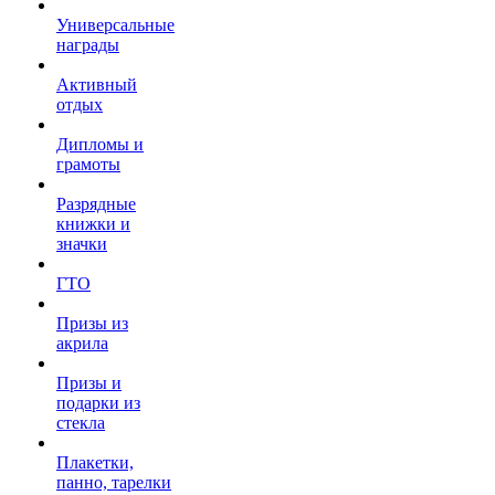
Универсальные
награды
Активный
отдых
Дипломы и
грамоты
Разрядные
книжки и
значки
ГТО
Призы из
акрила
Призы и
подарки из
стекла
Плакетки,
панно, тарелки