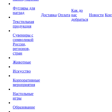
Футляры для
Как до
наград
Доставка
Оплата
нас
Новости
Кон
добраться
Текстильная
продукция
Сувениры с
символикой
России,
регионов,
стран
Животные
Искусство
Корпоративные
мероприятия
Настольные
игры
Образование