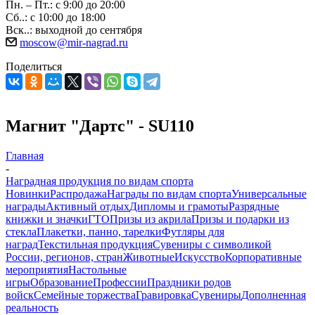
Пн. – Пт.: с 9:00 до 20:00
Сб..: с 10:00 до 18:00
Вск..: выходной до сентября
moscow@mir-nagrad.ru
Поделиться
Магнит "Дартс" - SU110
Главная
-
Наградная продукция по видам спорта
Новинки
Распродажа
Награды по видам спорта
Универсальные
награды
Активный отдых
Дипломы и грамоты
Разрядные
книжки и значки
ГТО
Призы из акрила
Призы и подарки из
стекла
Плакетки, панно, тарелки
Футляры для
наград
Текстильная продукция
Сувениры с символикой
России, регионов, стран
Животные
Искусство
Корпоративные
мероприятия
Настольные
игры
Образование
Профессии
Праздники родов
войск
Семейные торжества
Гравировка
Сувениры
Дополненная
реальность