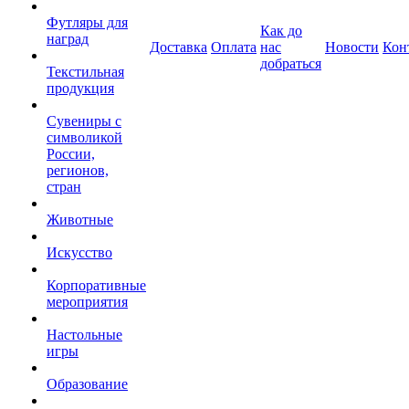
Футляры для
Как до
наград
Доставка
Оплата
нас
Новости
Кон
добраться
Текстильная
продукция
Сувениры с
символикой
России,
регионов,
стран
Животные
Искусство
Корпоративные
мероприятия
Настольные
игры
Образование