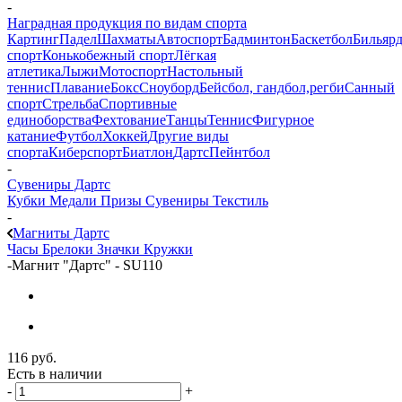
-
Наградная продукция по видам спорта
Картинг
Падел
Шахматы
Автоспорт
Бадминтон
Баскетбол
Бильяр
спорт
Конькобежный спорт
Лёгкая
атлетика
Лыжи
Мотоспорт
Настольный
теннис
Плавание
Бокс
Сноуборд
Бейсбол, гандбол,регби
Санный
спорт
Стрельба
Спортивные
единоборства
Фехтование
Танцы
Теннис
Фигурное
катание
Футбол
Хоккей
Другие виды
спорта
Киберспорт
Биатлон
Дартс
Пейнтбол
-
Сувениры Дартс
Кубки
Медали
Призы
Сувениры
Текстиль
-
Магниты Дартс
Часы
Брелоки
Значки
Кружки
-
Магнит "Дартс" - SU110
116
руб.
Есть в наличии
-
+