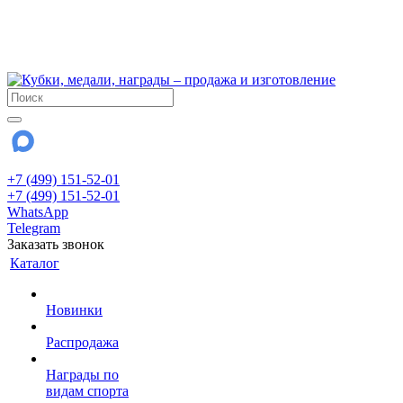
!!! Внимание !!!
6 и 7 августа - магазин работает до 18:00
15 августа - выходной
До сентября Воскресенье - выходной день.
+7 (499) 151-52-01
+7 (499) 151-52-01
WhatsApp
Telegram
Заказать звонок
Каталог
Новинки
Распродажа
Награды по
видам спорта