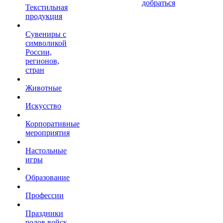
добраться
Текстильная
продукция
Сувениры с
символикой
России,
регионов,
стран
Животные
Искусство
Корпоративные
мероприятия
Настольные
игры
Образование
Профессии
Праздники
родов войск