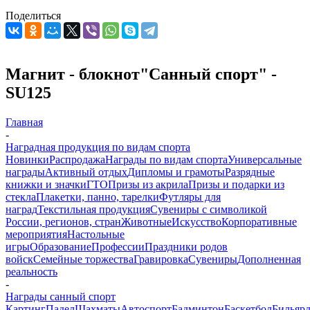
Поделиться
Магнит - блокнот"Санный спорт" -
SU125
Главная
-
Наградная продукция по видам спорта
Новинки
Распродажа
Награды по видам спорта
Универсальные
награды
Активный отдых
Дипломы и грамоты
Разрядные
книжки и значки
ГТО
Призы из акрила
Призы и подарки из
стекла
Плакетки, панно, тарелки
Футляры для
наград
Текстильная продукция
Сувениры с символикой
России, регионов, стран
Животные
Искусство
Корпоративные
мероприятия
Настольные
игры
Образование
Профессии
Праздники родов
войск
Семейные торжества
Гравировка
Сувениры
Дополненная
реальность
-
Награды санный спорт
Картинг
Падел
Шахматы
Автоспорт
Бадминтон
Баскетбол
Бильяр