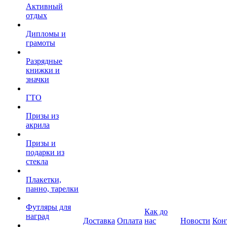
Активный
отдых
Дипломы и
грамоты
Разрядные
книжки и
значки
ГТО
Призы из
акрила
Призы и
подарки из
стекла
Плакетки,
панно, тарелки
Футляры для
Как до
наград
Доставка
Оплата
нас
Новости
Кон