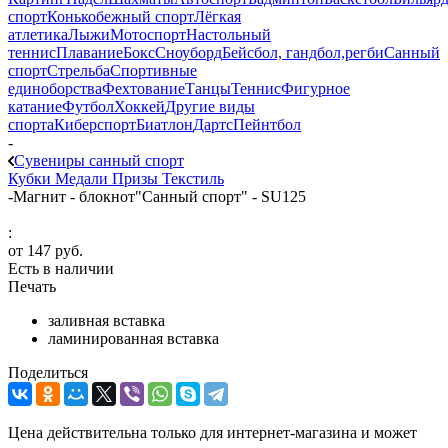
спорт
Конькобежный спорт
Лёгкая
атлетика
Лыжи
Мотоспорт
Настольный
теннис
Плавание
Бокс
Сноуборд
Бейсбол, гандбол,регби
Санный
спорт
Стрельба
Спортивные
единоборства
Фехтование
Танцы
Теннис
Фигурное
катание
Футбол
Хоккей
Другие виды
спорта
Киберспорт
Биатлон
Дартс
Пейнтбол
-
Сувениры санный спорт
Кубки
Медали
Призы
Текстиль
-
Магнит - блокнот"Санный спорт" - SU125
:
от
147 руб.
Есть в наличии
Печать
заливная вставка
ламинированная вставка
Поделиться
Цена действительна только для интернет-магазина и может