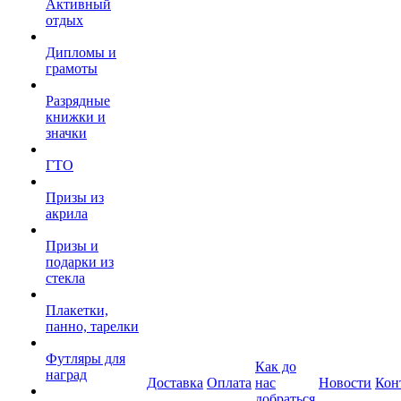
Активный
отдых
Дипломы и
грамоты
Разрядные
книжки и
значки
ГТО
Призы из
акрила
Призы и
подарки из
стекла
Плакетки,
панно, тарелки
Футляры для
Как до
наград
Доставка
Оплата
нас
Новости
Кон
добраться