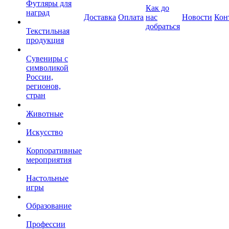
Футляры для
Как до
наград
Доставка
Оплата
нас
Новости
Кон
добраться
Текстильная
продукция
Сувениры с
символикой
России,
регионов,
стран
Животные
Искусство
Корпоративные
мероприятия
Настольные
игры
Образование
Профессии