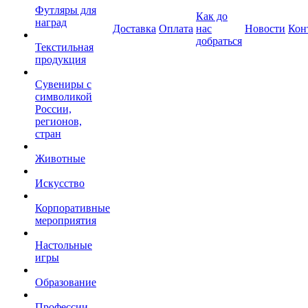
Футляры для
Как до
наград
Доставка
Оплата
нас
Новости
Кон
добраться
Текстильная
продукция
Сувениры с
символикой
России,
регионов,
стран
Животные
Искусство
Корпоративные
мероприятия
Настольные
игры
Образование
Профессии