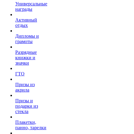
Универсальные
награды
Активный
отдых
Дипломы и
грамоты
Разрядные
книжки и
значки
ГТО
Призы из
акрила
Призы и
подарки из
стекла
Плакетки,
панно, тарелки