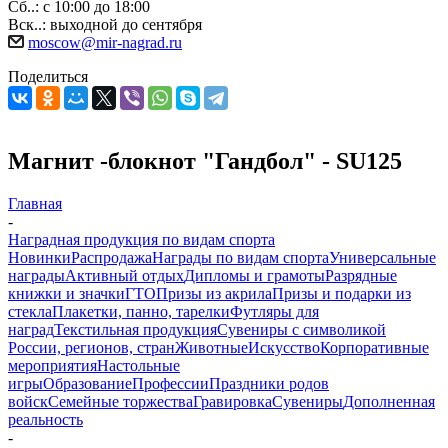
Сб..: с 10:00 до 18:00
Вск..: выходной до сентября
moscow@mir-nagrad.ru
Поделиться
Магнит -блокнот "Гандбол" - SU125
Главная
-
Наградная продукция по видам спорта
Новинки
Распродажа
Награды по видам спорта
Универсальные
награды
Активный отдых
Дипломы и грамоты
Разрядные
книжки и значки
ГТО
Призы из акрила
Призы и подарки из
стекла
Плакетки, панно, тарелки
Футляры для
наград
Текстильная продукция
Сувениры с символикой
России, регионов, стран
Животные
Искусство
Корпоративные
мероприятия
Настольные
игры
Образование
Профессии
Праздники родов
войск
Семейные торжества
Гравировка
Сувениры
Дополненная
реальность
-