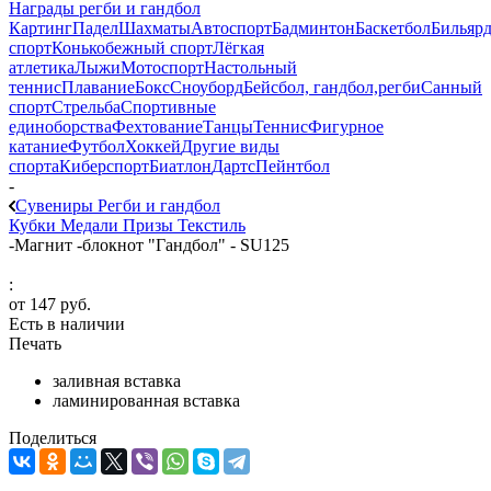
Награды регби и гандбол
Картинг
Падел
Шахматы
Автоспорт
Бадминтон
Баскетбол
Бильяр
спорт
Конькобежный спорт
Лёгкая
атлетика
Лыжи
Мотоспорт
Настольный
теннис
Плавание
Бокс
Сноуборд
Бейсбол, гандбол,регби
Санный
спорт
Стрельба
Спортивные
единоборства
Фехтование
Танцы
Теннис
Фигурное
катание
Футбол
Хоккей
Другие виды
спорта
Киберспорт
Биатлон
Дартс
Пейнтбол
-
Сувениры Регби и гандбол
Кубки
Медали
Призы
Текстиль
-
Магнит -блокнот "Гандбол" - SU125
:
от
147 руб.
Есть в наличии
Печать
заливная вставка
ламинированная вставка
Поделиться