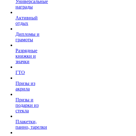
Универсальные
награды
Активный
отдых
Дипломы и
грамоты
Разрядные
книжки и
значки
ГТО
Призы из
акрила
Призы и
подарки из
стекла
Плакетки,
панно, тарелки