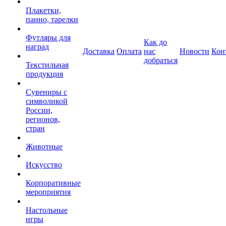
Плакетки,
панно, тарелки
Футляры для
Как до
наград
Доставка
Оплата
нас
Новости
Кон
добраться
Текстильная
продукция
Сувениры с
символикой
России,
регионов,
стран
Животные
Искусство
Корпоративные
мероприятия
Настольные
игры