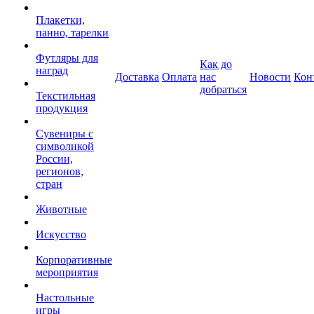
Плакетки,
панно, тарелки
Футляры для
Как до
наград
Доставка
Оплата
нас
Новости
Кон
добраться
Текстильная
продукция
Сувениры с
символикой
России,
регионов,
стран
Животные
Искусство
Корпоративные
мероприятия
Настольные
игры