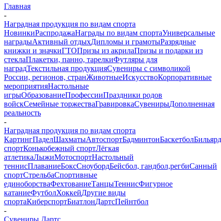
Главная
-
Наградная продукция по видам спорта
Новинки
Распродажа
Награды по видам спорта
Универсальные
награды
Активный отдых
Дипломы и грамоты
Разрядные
книжки и значки
ГТО
Призы из акрила
Призы и подарки из
стекла
Плакетки, панно, тарелки
Футляры для
наград
Текстильная продукция
Сувениры с символикой
России, регионов, стран
Животные
Искусство
Корпоративные
мероприятия
Настольные
игры
Образование
Профессии
Праздники родов
войск
Семейные торжества
Гравировка
Сувениры
Дополненная
реальность
-
Наградная продукция по видам спорта
Картинг
Падел
Шахматы
Автоспорт
Бадминтон
Баскетбол
Бильяр
спорт
Конькобежный спорт
Лёгкая
атлетика
Лыжи
Мотоспорт
Настольный
теннис
Плавание
Бокс
Сноуборд
Бейсбол, гандбол,регби
Санный
спорт
Стрельба
Спортивные
единоборства
Фехтование
Танцы
Теннис
Фигурное
катание
Футбол
Хоккей
Другие виды
спорта
Киберспорт
Биатлон
Дартс
Пейнтбол
-
Сувениры Дартс