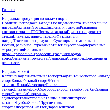
Главная
-
Наградная продукция по видам спорта
Новинки
Распродажа
Награды по видам спорта
Универсальные
награды
Активный отдых
Дипломы и грамоты
Разрядные
книжки и значки
ГТО
Призы из акрила
Призы и подарки из
стекла
Плакетки, панно, тарелки
Футляры для
наград
Текстильная продукция
Сувениры с символикой
России, регионов, стран
Животные
Искусство
Корпоративные
мероприятия
Настольные
игры
Образование
Профессии
Праздники родов
войск
Семейные торжества
Гравировка
Сувениры
Дополненная
реальность
-
Награды хоккей
Картинг
Падел
Шахматы
Автоспорт
Бадминтон
Баскетбол
Бильяр
спорт
Конькобежный спорт
Лёгкая
атлетика
Лыжи
Мотоспорт
Настольный
теннис
Плавание
Бокс
Сноуборд
Бейсбол, гандбол,регби
Санный
спорт
Стрельба
Спортивные
единоборства
Фехтование
Танцы
Теннис
Фигурное
катание
Футбол
Хоккей
Другие виды
спорта
Киберспорт
Биатлон
Дартс
Пейнтбол