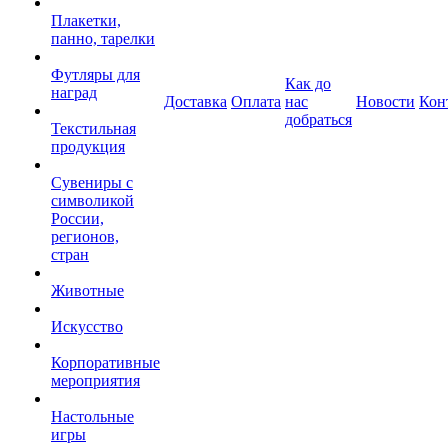
Плакетки,
панно, тарелки
Футляры для
Как до
наград
Доставка
Оплата
нас
Новости
Кон
добраться
Текстильная
продукция
Сувениры с
символикой
России,
регионов,
стран
Животные
Искусство
Корпоративные
мероприятия
Настольные
игры