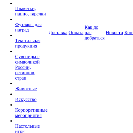
Плакетки,
панно, тарелки
Футляры для
Как до
наград
Доставка
Оплата
нас
Новости
Кон
добраться
Текстильная
продукция
Сувениры с
символикой
России,
регионов,
стран
Животные
Искусство
Корпоративные
мероприятия
Настольные
игры