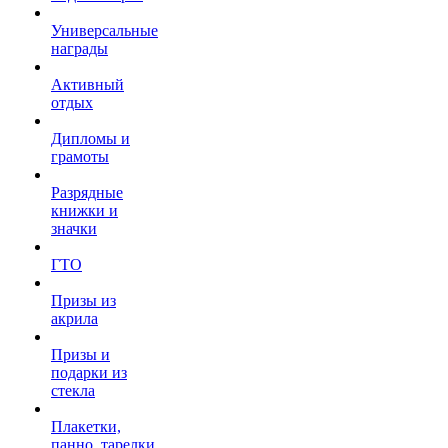
Универсальные
награды
Активный
отдых
Дипломы и
грамоты
Разрядные
книжки и
значки
ГТО
Призы из
акрила
Призы и
подарки из
стекла
Плакетки,
панно, тарелки