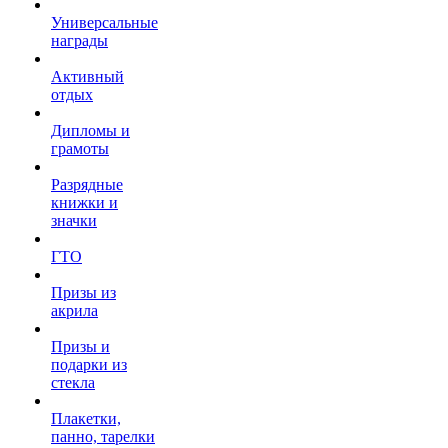
Универсальные
награды
Активный
отдых
Дипломы и
грамоты
Разрядные
книжки и
значки
ГТО
Призы из
акрила
Призы и
подарки из
стекла
Плакетки,
панно, тарелки