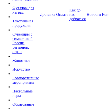
Футляры для
Как до
наград
Доставка
Оплата
нас
Новости
Кон
добраться
Текстильная
продукция
Сувениры с
символикой
России,
регионов,
стран
Животные
Искусство
Корпоративные
мероприятия
Настольные
игры
Образование