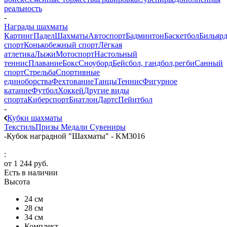
реальность
-
Награды шахматы
Картинг
Падел
Шахматы
Автоспорт
Бадминтон
Баскетбол
Бильяр
спорт
Конькобежный спорт
Лёгкая
атлетика
Лыжи
Мотоспорт
Настольный
теннис
Плавание
Бокс
Сноуборд
Бейсбол, гандбол,регби
Санный
спорт
Стрельба
Спортивные
единоборства
Фехтование
Танцы
Теннис
Фигурное
катание
Футбол
Хоккей
Другие виды
спорта
Киберспорт
Биатлон
Дартс
Пейнтбол
-
Кубки шахматы
Текстиль
Призы
Медали
Сувениры
-
Кубок наградной "Шахматы" - KM3016
:
от
1 244 руб.
Есть в наличии
Высота
24 см
28 см
34 см
Комплект