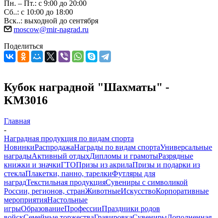
Пн. – Пт.: с 9:00 до 20:00
Сб..: с 10:00 до 18:00
Вск..: выходной до сентября
moscow@mir-nagrad.ru
Поделиться
Кубок наградной "Шахматы" -
KM3016
Главная
-
Наградная продукция по видам спорта
Новинки
Распродажа
Награды по видам спорта
Универсальные
награды
Активный отдых
Дипломы и грамоты
Разрядные
книжки и значки
ГТО
Призы из акрила
Призы и подарки из
стекла
Плакетки, панно, тарелки
Футляры для
наград
Текстильная продукция
Сувениры с символикой
России, регионов, стран
Животные
Искусство
Корпоративные
мероприятия
Настольные
игры
Образование
Профессии
Праздники родов
войск
Семейные торжества
Гравировка
Сувениры
Дополненная