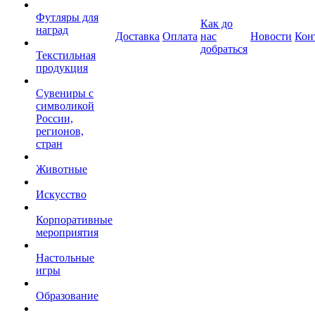
Футляры для
Как до
наград
Доставка
Оплата
нас
Новости
Кон
добраться
Текстильная
продукция
Сувениры с
символикой
России,
регионов,
стран
Животные
Искусство
Корпоративные
мероприятия
Настольные
игры
Образование