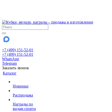
!!! Внимание !!!
6 и 7 августа - магазин работает до 18:00
15 августа - выходной
До сентября Воскресенье - выходной день.
+7 (499) 151-52-01
+7 (499) 151-52-01
WhatsApp
Telegram
Заказать звонок
Каталог
Новинки
Распродажа
Награды по
видам спорта