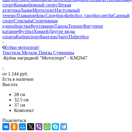
спорт
Конькобежный спорт
Лёгкая
атлетика
Лыжи
Мотоспорт
Настольный
теннис
Плавание
Бокс
Сноуборд
Бейсбол, гандбол,регби
Санный
спорт
Стрельба
Спортивные
единоборства
Фехтование
Танцы
Теннис
Фигурное
катание
Футбол
Хоккей
Другие виды
спорта
Киберспорт
Биатлон
Дартс
Пейнтбол
-
Кубки мотоспорт
Текстиль
Медали
Призы
Сувениры
-
Кубок наградной "Мотоспорт" - KM2947
:
от
1 244 руб.
Есть в наличии
Высота
28 см
32.5 см
37 см
Комплект
Поделиться