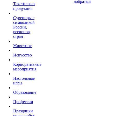
добраться
Текстильная
продукция
Сувениры с
символикой
России,
регионов,
стран
Животные
Искусство
Корпоративные
мероприятия
Настольные
игры
Образование
Профессии
Праздники
родов войск