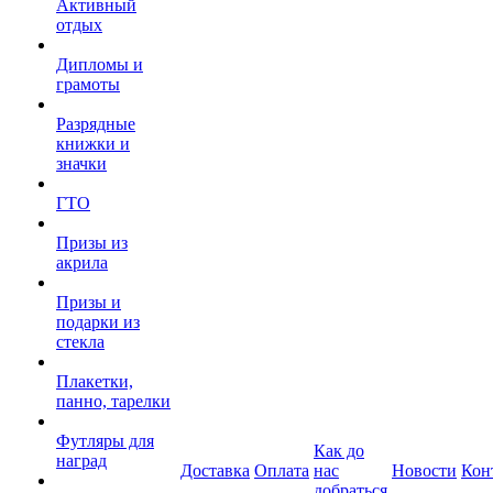
Активный
отдых
Дипломы и
грамоты
Разрядные
книжки и
значки
ГТО
Призы из
акрила
Призы и
подарки из
стекла
Плакетки,
панно, тарелки
Футляры для
Как до
наград
Доставка
Оплата
нас
Новости
Кон
добраться