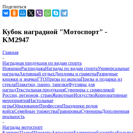
Поделиться
Кубок наградной "Мотоспорт" -
KM2947
Главная
-
Наградная продукция по видам спорта
Новинки
Распродажа
Награды по видам спорта
Универсальные
награды
Активный отдых
Дипломы и грамоты
Разрядные
книжки и значки
ГТО
Призы из акрила
Призы и подарки из
стекла
Плакетки, панно, тарелки
Футляры для
наград
Текстильная продукция
Сувениры с символикой
России, регионов, стран
Животные
Искусство
Корпоративные
мероприятия
Настольные
игры
Образование
Профессии
Праздники родов
войск
Семейные торжества
Гравировка
Сувениры
Дополненная
реальность
-
Награды мотоспорт
Картинг
Падел
Шахматы
Автоспорт
Бадминтон
Баскетбол
Бильяр