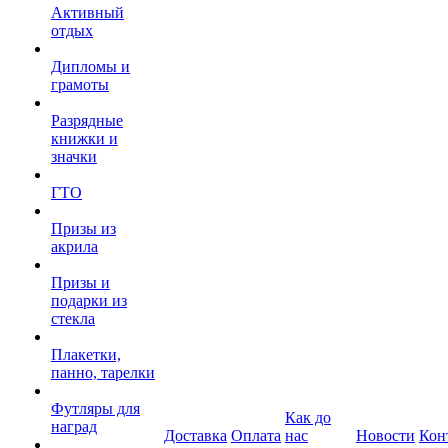
Активный
отдых
Дипломы и
грамоты
Разрядные
книжки и
значки
ГТО
Призы из
акрила
Призы и
подарки из
стекла
Плакетки,
панно, тарелки
Футляры для
Как до
наград
Доставка
Оплата
нас
Новости
Кон