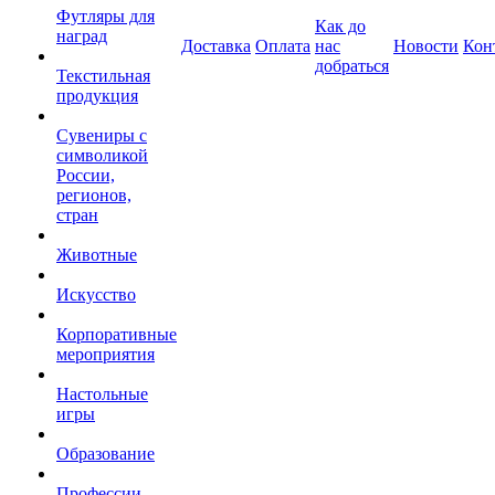
Футляры для
Как до
наград
Доставка
Оплата
нас
Новости
Кон
добраться
Текстильная
продукция
Сувениры с
символикой
России,
регионов,
стран
Животные
Искусство
Корпоративные
мероприятия
Настольные
игры
Образование
Профессии