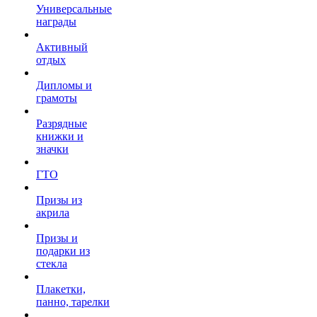
Универсальные
награды
Активный
отдых
Дипломы и
грамоты
Разрядные
книжки и
значки
ГТО
Призы из
акрила
Призы и
подарки из
стекла
Плакетки,
панно, тарелки