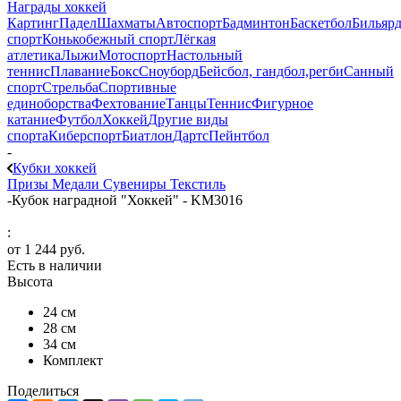
Награды хоккей
Картинг
Падел
Шахматы
Автоспорт
Бадминтон
Баскетбол
Бильяр
спорт
Конькобежный спорт
Лёгкая
атлетика
Лыжи
Мотоспорт
Настольный
теннис
Плавание
Бокс
Сноуборд
Бейсбол, гандбол,регби
Санный
спорт
Стрельба
Спортивные
единоборства
Фехтование
Танцы
Теннис
Фигурное
катание
Футбол
Хоккей
Другие виды
спорта
Киберспорт
Биатлон
Дартс
Пейнтбол
-
Кубки хоккей
Призы
Медали
Сувениры
Текстиль
-
Кубок наградной "Хоккей" - KM3016
:
от
1 244 руб.
Есть в наличии
Высота
24 см
28 см
34 см
Комплект
Поделиться