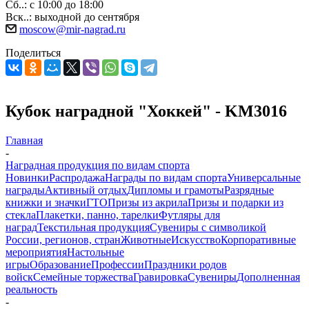
Сб..: с 10:00 до 18:00
Вск..: выходной до сентября
moscow@mir-nagrad.ru
Поделиться
Кубок наградной "Хоккей" - KM3016
Главная
-
Наградная продукция по видам спорта
Новинки
Распродажа
Награды по видам спорта
Универсальные
награды
Активный отдых
Дипломы и грамоты
Разрядные
книжки и значки
ГТО
Призы из акрила
Призы и подарки из
стекла
Плакетки, панно, тарелки
Футляры для
наград
Текстильная продукция
Сувениры с символикой
России, регионов, стран
Животные
Искусство
Корпоративные
мероприятия
Настольные
игры
Образование
Профессии
Праздники родов
войск
Семейные торжества
Гравировка
Сувениры
Дополненная
реальность
-