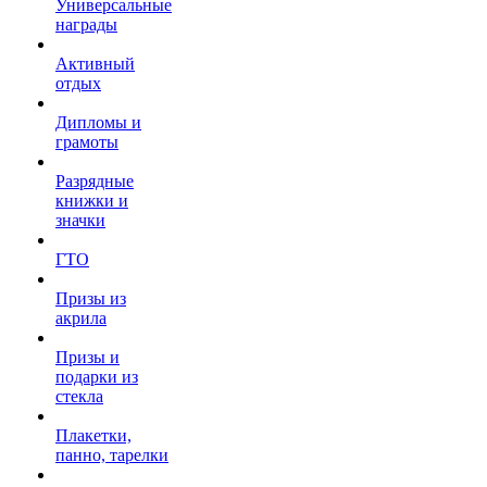
Универсальные
награды
Активный
отдых
Дипломы и
грамоты
Разрядные
книжки и
значки
ГТО
Призы из
акрила
Призы и
подарки из
стекла
Плакетки,
панно, тарелки