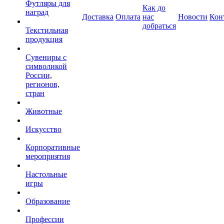
Футляры для
Как до
наград
Доставка
Оплата
нас
Новости
Кон
добраться
Текстильная
продукция
Сувениры с
символикой
России,
регионов,
стран
Животные
Искусство
Корпоративные
мероприятия
Настольные
игры
Образование
Профессии