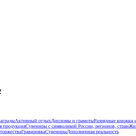
2
награды
Активный отдых
Дипломы и грамоты
Разрядные книжки и
я продукция
Сувениры с символикой России, регионов, стран
Жи
торжества
Гравировка
Сувениры
Дополненная реальность