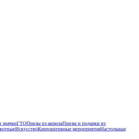
 значки
ГТО
Призы из акрила
Призы и подарки из
вотные
Искусство
Корпоративные мероприятия
Настольные