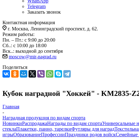
WhatsApp
Telegram
Заказать звонок
Контактная информация
г. Москва, Ленинградский проспект, д. 62.
Режим работы:
Пн. – Пт.: с 9:00 до 20:00
Сб..: с 10:00 до 18:00
Вск..: выходной до сентября
moscow@mir-nagrad.ru
Поделиться
Кубок наградной "Хоккей" - KM2835-Z
Главная
-
Наградная продукция по видам спорта
Новинки
Распродажа
Награды по видам спорта
Универсальные 
стекла
Плакетки, панно, тарелки
Футляры для наград
Текстильна
игры
Образование
Профессии
Праздники родов войск
Семейные 