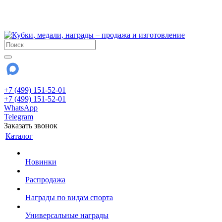
!!! Внимание !!!
28 июля и 3 августа - магазин работает до 18:00
До сентября Воскресенье - выходной день.
+7 (499) 151-52-01
+7 (499) 151-52-01
WhatsApp
Telegram
Заказать звонок
Каталог
Новинки
Распродажа
Награды по видам спорта
Универсальные награды