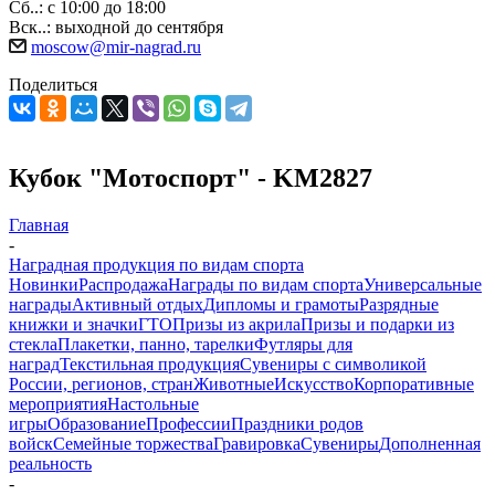
Сб..: с 10:00 до 18:00
Вск..: выходной до сентября
moscow@mir-nagrad.ru
Поделиться
Кубок "Мотоспорт" - KM2827
Главная
-
Наградная продукция по видам спорта
Новинки
Распродажа
Награды по видам спорта
Универсальные
награды
Активный отдых
Дипломы и грамоты
Разрядные
книжки и значки
ГТО
Призы из акрила
Призы и подарки из
стекла
Плакетки, панно, тарелки
Футляры для
наград
Текстильная продукция
Сувениры с символикой
России, регионов, стран
Животные
Искусство
Корпоративные
мероприятия
Настольные
игры
Образование
Профессии
Праздники родов
войск
Семейные торжества
Гравировка
Сувениры
Дополненная
реальность
-