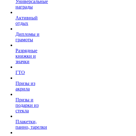
Универсальные
награды
Активный
отдых
Дипломы и
грамоты
Разрядные
книжки и
значки
ГТО
Призы из
акрила
Призы и
подарки из
стекла
Плакетки,
панно, тарелки