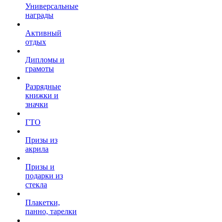
Универсальные
награды
Активный
отдых
Дипломы и
грамоты
Разрядные
книжки и
значки
ГТО
Призы из
акрила
Призы и
подарки из
стекла
Плакетки,
панно, тарелки