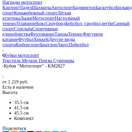
Награды мотоспорт
Картинг
Падел
Шахматы
Автоспорт
Бадминтон
Баскетбол
Бильяр
спорт
Конькобежный спорт
Лёгкая
атлетика
Лыжи
Мотоспорт
Настольный
теннис
Плавание
Бокс
Сноуборд
Бейсбол, гандбол,регби
Санный
спорт
Стрельба
Спортивные
единоборства
Фехтование
Танцы
Теннис
Фигурное
катание
Футбол
Хоккей
Другие виды
спорта
Киберспорт
Биатлон
Дартс
Пейнтбол
-
Кубки мотоспорт
Текстиль
Медали
Призы
Сувениры
-
Кубок "Мотоспорт" - KM2827
:
от
1 219 руб.
Есть в наличии
Высота
35.5 см
41.5 см
45.5 см
Комплект
Поделиться