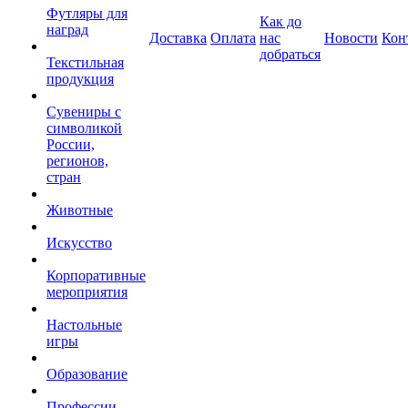
Футляры для
Как до
наград
Доставка
Оплата
нас
Новости
Кон
добраться
Текстильная
продукция
Сувениры с
символикой
России,
регионов,
стран
Животные
Искусство
Корпоративные
мероприятия
Настольные
игры
Образование
Профессии