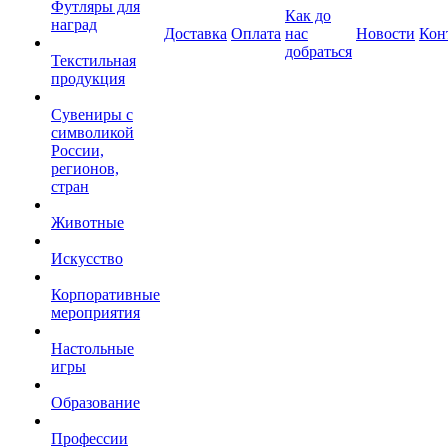
Футляры для
Как до
наград
Доставка
Оплата
нас
Новости
Кон
добраться
Текстильная
продукция
Сувениры с
символикой
России,
регионов,
стран
Животные
Искусство
Корпоративные
мероприятия
Настольные
игры
Образование
Профессии