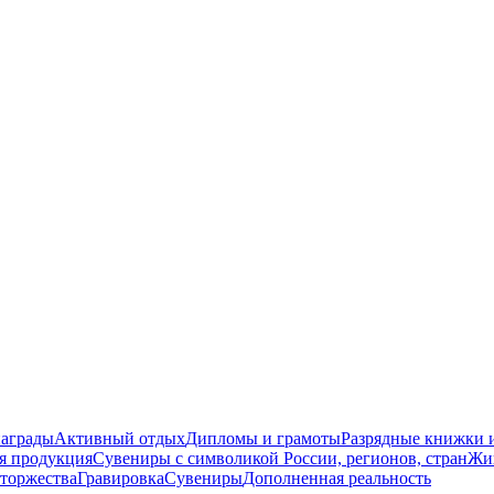
награды
Активный отдых
Дипломы и грамоты
Разрядные книжки и
я продукция
Сувениры с символикой России, регионов, стран
Жи
торжества
Гравировка
Сувениры
Дополненная реальность