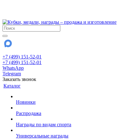
!!! Внимание !!!
28 июля и 3 августа - магазин работает до 18:00
До сентября Воскресенье - выходной день.
+7 (499) 151-52-01
+7 (499) 151-52-01
WhatsApp
Telegram
Заказать звонок
Каталог
Новинки
Распродажа
Награды по видам спорта
Универсальные награды