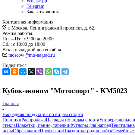
WhatsApp
Telegram
Заказать звонок
Контактная информация
г. Москва, Ленинградский проспект, д. 62.
Режим работы:
Пн. – Пт.: с 9:00 до 20:00
Сб..: с 10:00 до 18:00
Вск..: выходной до сентября
moscow@mir-nagrad.ru
Поделиться
Кубок-эконом "Мотоспорт" - KM5023
Главная
-
Наградная продукция по видам спорта
Новинки
Распродажа
Награды по видам спорта
Универсальные 
стекла
Плакетки, панно, тарелки
Футляры для наград
Текстильна
игры
Образование
Профессии
Праздники родов войск
Семейные 