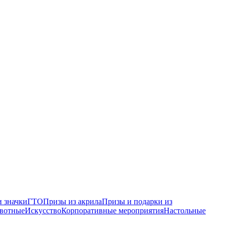
 значки
ГТО
Призы из акрила
Призы и подарки из
вотные
Искусство
Корпоративные мероприятия
Настольные