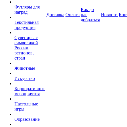
Футляры для
Как до
наград
Доставка
Оплата
нас
Новости
Кон
добраться
Текстильная
продукция
Сувениры с
символикой
России,
регионов,
стран
Животные
Искусство
Корпоративные
мероприятия
Настольные
игры
Образование