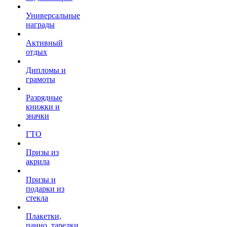
Универсальные
награды
Активный
отдых
Дипломы и
грамоты
Разрядные
книжки и
значки
ГТО
Призы из
акрила
Призы и
подарки из
стекла
Плакетки,
панно, тарелки