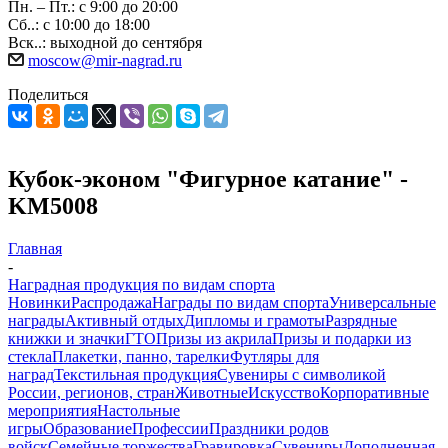
Пн. – Пт.: с 9:00 до 20:00
Сб..: с 10:00 до 18:00
Вск..: выходной до сентября
moscow@mir-nagrad.ru
Поделиться
Кубок-эконом "Фигурное катание" -
KM5008
Главная
-
Наградная продукция по видам спорта
Новинки
Распродажа
Награды по видам спорта
Универсальные
награды
Активный отдых
Дипломы и грамоты
Разрядные
книжки и значки
ГТО
Призы из акрила
Призы и подарки из
стекла
Плакетки, панно, тарелки
Футляры для
наград
Текстильная продукция
Сувениры с символикой
России, регионов, стран
Животные
Искусство
Корпоративные
мероприятия
Настольные
игры
Образование
Профессии
Праздники родов
войск
Семейные торжества
Гравировка
Сувениры
Дополненная