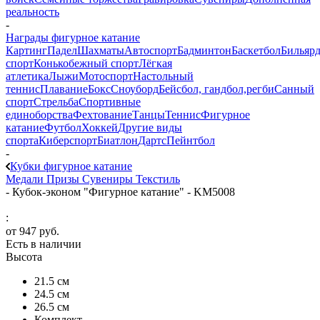
реальность
-
Награды фигурное катание
Картинг
Падел
Шахматы
Автоспорт
Бадминтон
Баскетбол
Бильяр
спорт
Конькобежный спорт
Лёгкая
атлетика
Лыжи
Мотоспорт
Настольный
теннис
Плавание
Бокс
Сноуборд
Бейсбол, гандбол,регби
Санный
спорт
Стрельба
Спортивные
единоборства
Фехтование
Танцы
Теннис
Фигурное
катание
Футбол
Хоккей
Другие виды
спорта
Киберспорт
Биатлон
Дартс
Пейнтбол
-
Кубки фигурное катание
Медали
Призы
Сувениры
Текстиль
-
Кубок-эконом "Фигурное катание" - KM5008
:
от
947 руб.
Есть в наличии
Высота
21.5 см
24.5 см
26.5 см
Комплект