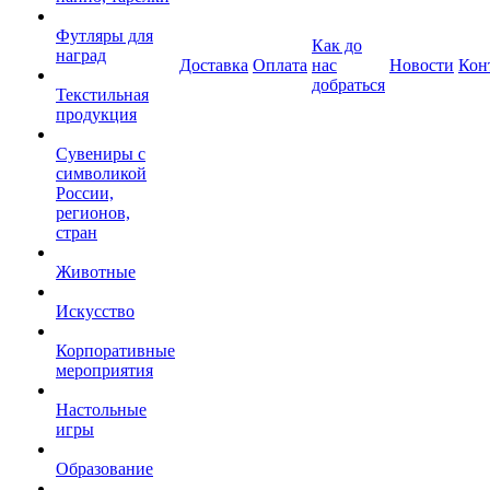
Футляры для
Как до
наград
Доставка
Оплата
нас
Новости
Кон
добраться
Текстильная
продукция
Сувениры с
символикой
России,
регионов,
стран
Животные
Искусство
Корпоративные
мероприятия
Настольные
игры
Образование