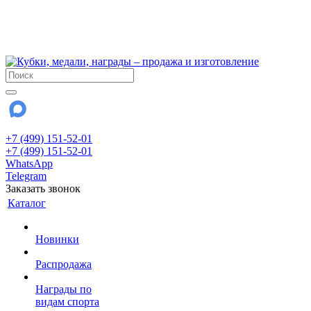
!!! Внимание !!!
6 и 7 августа - магазин работает до 18:00
15 августа - выходной
До сентября Воскресенье - выходной день.
+7 (499) 151-52-01
+7 (499) 151-52-01
WhatsApp
Telegram
Заказать звонок
Каталог
Новинки
Распродажа
Награды по
видам спорта