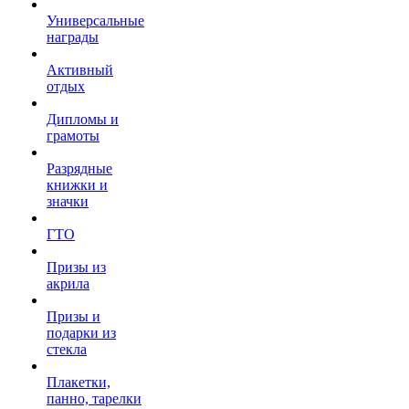
Универсальные
награды
Активный
отдых
Дипломы и
грамоты
Разрядные
книжки и
значки
ГТО
Призы из
акрила
Призы и
подарки из
стекла
Плакетки,
панно, тарелки