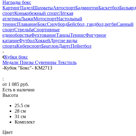
Награды бокс
Картинг
Падел
Шахматы
Автоспорт
Бадминтон
Баскетбол
Бильяр
спорт
Конькобежный спорт
Лёгкая
атлетика
Лыжи
Мотоспорт
Настольный
теннис
Плавание
Бокс
Сноуборд
Бейсбол, гандбол,регби
Санный
спорт
Стрельба
Спортивные
единоборства
Фехтование
Танцы
Теннис
Фигурное
катание
Футбол
Хоккей
Другие виды
спорта
Киберспорт
Биатлон
Дартс
Пейнтбол
-
Кубки бокс
Медали
Призы
Сувениры
Текстиль
-
Кубок "Бокс"- KM2713
:
от
1 085 руб.
Есть в наличии
Высота
25.5 см
28 см
31 см
Комплект
Цвет