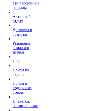
Универсальные
награды
Активный
отдых
Дипломы и
грамоты
Разрядные
книжки и
значки
ГТО
Призы из
акрила
Призы и
подарки из
стекла
Плакетки,
панно, тарелки