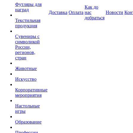
Футляры для
Как до
наград
Доставка
Оплата
нас
Новости
Кон
добраться
Текстильная
продукция
Сувениры с
символикой
России,
регионов,
стран
Животные
Искусство
Корпоративные
мероприятия
Настольные
игры
Образование
Профессии