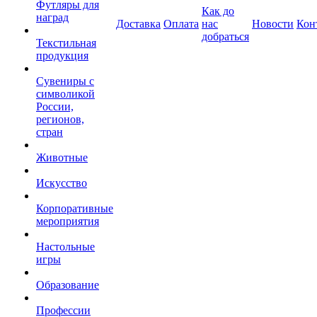
Футляры для
Как до
наград
Доставка
Оплата
нас
Новости
Кон
добраться
Текстильная
продукция
Сувениры с
символикой
России,
регионов,
стран
Животные
Искусство
Корпоративные
мероприятия
Настольные
игры
Образование
Профессии