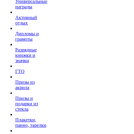
Универсальные
награды
Активный
отдых
Дипломы и
грамоты
Разрядные
книжки и
значки
ГТО
Призы из
акрила
Призы и
подарки из
стекла
Плакетки,
панно, тарелки