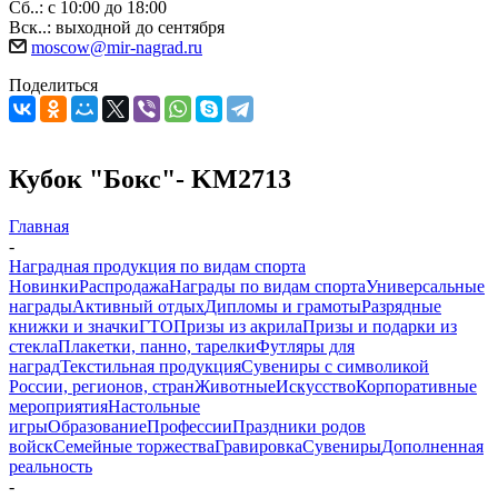
Сб..: с 10:00 до 18:00
Вск..: выходной до сентября
moscow@mir-nagrad.ru
Поделиться
Кубок "Бокс"- KM2713
Главная
-
Наградная продукция по видам спорта
Новинки
Распродажа
Награды по видам спорта
Универсальные
награды
Активный отдых
Дипломы и грамоты
Разрядные
книжки и значки
ГТО
Призы из акрила
Призы и подарки из
стекла
Плакетки, панно, тарелки
Футляры для
наград
Текстильная продукция
Сувениры с символикой
России, регионов, стран
Животные
Искусство
Корпоративные
мероприятия
Настольные
игры
Образование
Профессии
Праздники родов
войск
Семейные торжества
Гравировка
Сувениры
Дополненная
реальность
-