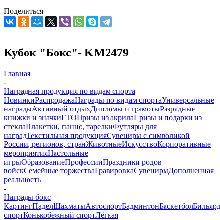
Поделиться
Кубок "Бокс"- KM2479
Главная
-
Наградная продукция по видам спорта
Новинки
Распродажа
Награды по видам спорта
Универсальные
награды
Активный отдых
Дипломы и грамоты
Разрядные
книжки и значки
ГТО
Призы из акрила
Призы и подарки из
стекла
Плакетки, панно, тарелки
Футляры для
наград
Текстильная продукция
Сувениры с символикой
России, регионов, стран
Животные
Искусство
Корпоративные
мероприятия
Настольные
игры
Образование
Профессии
Праздники родов
войск
Семейные торжества
Гравировка
Сувениры
Дополненная
реальность
-
Награды бокс
Картинг
Падел
Шахматы
Автоспорт
Бадминтон
Баскетбол
Бильяр
спорт
Конькобежный спорт
Лёгкая