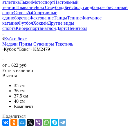
атлетика
Лыжи
Мотоспорт
Настольный
теннис
Плавание
Бокс
Сноуборд
Бейсбол, гандбол,регби
Санный
спорт
Стрельба
Спортивные
единоборства
Фехтование
Танцы
Теннис
Фигурное
катание
Футбол
Хоккей
Другие виды
спорта
Киберспорт
Биатлон
Дартс
Пейнтбол
-
Кубки бокс
Медали
Призы
Сувениры
Текстиль
-
Кубок "Бокс"- KM2479
:
от
1 622 руб.
Есть в наличии
Высота
35 см
36 см
37.5 см
40 см
Комплект
Поделиться