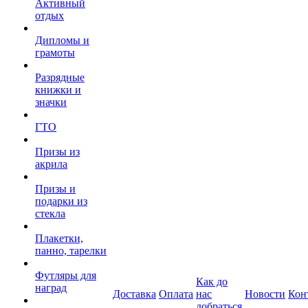
Активный
отдых
Дипломы и
грамоты
Разрядные
книжки и
значки
ГТО
Призы из
акрила
Призы и
подарки из
стекла
Плакетки,
панно, тарелки
Футляры для
Как до
наград
Доставка
Оплата
нас
Новости
Кон
добраться