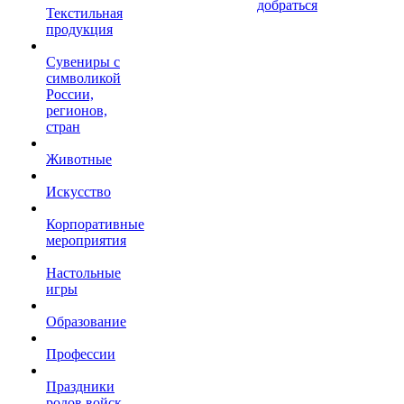
добраться
Текстильная
продукция
Сувениры с
символикой
России,
регионов,
стран
Животные
Искусство
Корпоративные
мероприятия
Настольные
игры
Образование
Профессии
Праздники
родов войск