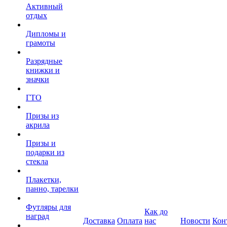
Активный
отдых
Дипломы и
грамоты
Разрядные
книжки и
значки
ГТО
Призы из
акрила
Призы и
подарки из
стекла
Плакетки,
панно, тарелки
Футляры для
Как до
наград
Доставка
Оплата
нас
Новости
Кон