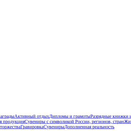
награды
Активный отдых
Дипломы и грамоты
Разрядные книжки и
я продукция
Сувениры с символикой России, регионов, стран
Жи
торжества
Гравировка
Сувениры
Дополненная реальность