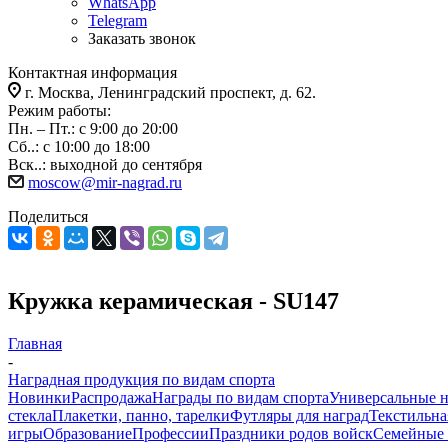
WhatsApp
Telegram
Заказать звонок
Контактная информация
г. Москва, Ленинградский проспект, д. 62.
Режим работы:
Пн. – Пт.: с 9:00 до 20:00
Сб..: с 10:00 до 18:00
Вск..: выходной до сентября
moscow@mir-nagrad.ru
Поделиться
Кружка керамическая - SU147
Главная
-
Наградная продукция по видам спорта
Новинки
Распродажа
Награды по видам спорта
Универсальные 
стекла
Плакетки, панно, тарелки
Футляры для наград
Текстильна
игры
Образование
Профессии
Праздники родов войск
Семейные 