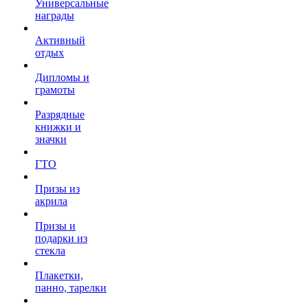
Универсальные
награды
Активный
отдых
Дипломы и
грамоты
Разрядные
книжки и
значки
ГТО
Призы из
акрила
Призы и
подарки из
стекла
Плакетки,
панно, тарелки