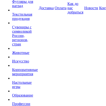
Футляры для
Как до
наград
Доставка
Оплата
нас
Новости
Кон
добраться
Текстильная
продукция
Сувениры с
символикой
России,
регионов,
стран
Животные
Искусство
Корпоративные
мероприятия
Настольные
игры
Образование
Профессии