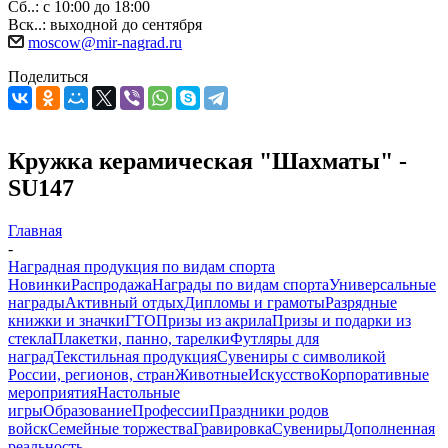
Сб..: с 10:00 до 18:00
Вск..: выходной до сентября
moscow@mir-nagrad.ru
Поделиться
Кружка керамическая "Шахматы" -
SU147
Главная
-
Наградная продукция по видам спорта
Новинки
Распродажа
Награды по видам спорта
Универсальные
награды
Активный отдых
Дипломы и грамоты
Разрядные
книжки и значки
ГТО
Призы из акрила
Призы и подарки из
стекла
Плакетки, панно, тарелки
Футляры для
наград
Текстильная продукция
Сувениры с символикой
России, регионов, стран
Животные
Искусство
Корпоративные
мероприятия
Настольные
игры
Образование
Профессии
Праздники родов
войск
Семейные торжества
Гравировка
Сувениры
Дополненная
реальность