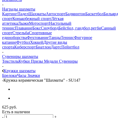
-
Награды шахматы
Картинг
Падел
Шахматы
Автоспорт
Бадминтон
Баскетбол
Бильяр
спорт
Конькобежный спорт
Лёгкая
атлетика
Лыжи
Мотоспорт
Настольный
теннис
Плавание
Бокс
Сноуборд
Бейсбол, гандбол,регби
Санный
спорт
Стрельба
Спортивные
единоборства
Фехтование
Танцы
Теннис
Фигурное
катание
Футбол
Хоккей
Другие виды
спорта
Киберспорт
Биатлон
Дартс
Пейнтбол
-
Сувениры шахматы
Текстиль
Кубки
Призы
Медали
Сувениры
-
Кружки шахматы
Брелоки
Часы
Значки
-
Кружка керамическая "Шахматы" - SU147
625
руб.
Есть в наличии
-
+