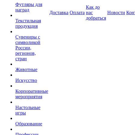
Футляры для
Как до
наград
Доставка
Оплата
нас
Новости
Кон
добраться
Текстильная
продукция
Сувениры с
символикой
России,
регионов,
стран
Животные
Искусство
Корпоративные
мероприятия
Настольные
игры
Образование
Профессии