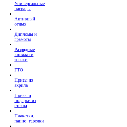
Универсальные
награды
Активный
отдых
Дипломы и
грамоты
Разрядные
книжки и
значки
ГТО
Призы из
акрила
Призы и
подарки из
стекла
Плакетки,
панно, тарелки