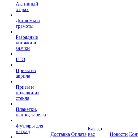
Активный
отдых
Дипломы и
грамоты
Разрядные
книжки и
значки
ГТО
Призы из
акрила
Призы и
подарки из
стекла
Плакетки,
панно, тарелки
Футляры для
Как до
наград
Доставка
Оплата
нас
Новости
Кон