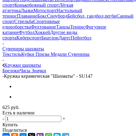
спорт
Конькобежный спорт
Лёгкая
атлетика
Лыжи
Мотоспорт
Настольный
теннис
Плавание
Бокс
Сноуборд
Бейсбол, гандбол,регби
Санный
спорт
Стрельба
Спортивные
единоборства
Фехтование
Танцы
Теннис
Фигурное
катание
Футбол
Хоккей
Другие виды
спорта
Киберспорт
Биатлон
Дартс
Пейнтбол
-
Сувениры шахматы
Текстиль
Кубки
Призы
Медали
Сувениры
-
Кружки шахматы
Брелоки
Часы
Значки
-
Кружка керамическая "Шахматы" - SU147
625
руб.
Есть в наличии
-
+
Купить
Поделиться