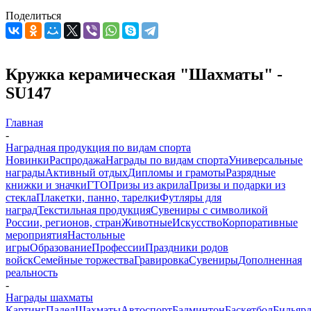
Поделиться
Кружка керамическая "Шахматы" -
SU147
Главная
-
Наградная продукция по видам спорта
Новинки
Распродажа
Награды по видам спорта
Универсальные
награды
Активный отдых
Дипломы и грамоты
Разрядные
книжки и значки
ГТО
Призы из акрила
Призы и подарки из
стекла
Плакетки, панно, тарелки
Футляры для
наград
Текстильная продукция
Сувениры с символикой
России, регионов, стран
Животные
Искусство
Корпоративные
мероприятия
Настольные
игры
Образование
Профессии
Праздники родов
войск
Семейные торжества
Гравировка
Сувениры
Дополненная
реальность
-
Награды шахматы
Картинг
Падел
Шахматы
Автоспорт
Бадминтон
Баскетбол
Бильяр