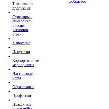
добраться
Текстильная
продукция
Сувениры с
символикой
России,
регионов,
стран
Животные
Искусство
Корпоративные
мероприятия
Настольные
игры
Образование
Профессии
Праздники
родов войск