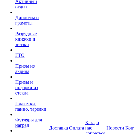
Активный
отдых
Дипломы и
грамоты
Разрядные
книжки и
значки
ГТО
Призы из
акрила
Призы и
подарки из
стекла
Плакетки,
панно, тарелки
Футляры для
Как до
наград
Доставка
Оплата
нас
Новости
Кон
добраться