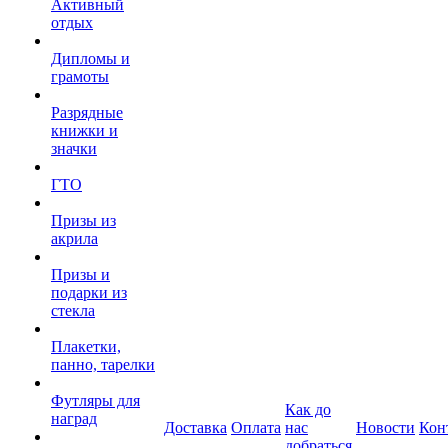
Активный
отдых
Дипломы и
грамоты
Разрядные
книжки и
значки
ГТО
Призы из
акрила
Призы и
подарки из
стекла
Плакетки,
панно, тарелки
Футляры для
Как до
наград
Доставка
Оплата
нас
Новости
Кон
добраться