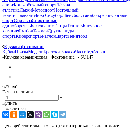
спорт
Конькобежный спорт
Лёгкая
атлетика
Лыжи
Мотоспорт
Настольный
теннис
Плавание
Бокс
Сноуборд
Бейсбол, гандбол,регби
Санный
спорт
Стрельба
Спортивные
единоборства
Фехтование
Танцы
Теннис
Фигурное
катание
Футбол
Хоккей
Другие виды
спорта
Киберспорт
Биатлон
Дартс
Пейнтбол
-
Кружки фехтование
Кубки
Призы
Медали
Брелоки
Значки
Часы
Футболки
-
Кружка керамическая "Фехтование" - SU147
625
руб.
Есть в наличии
-
+
Купить
Поделиться
Цена действительна только для интернет-магазина и может