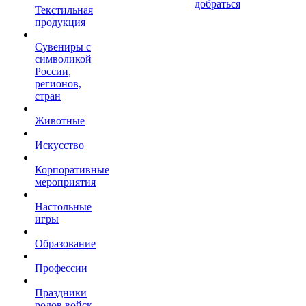
добраться
Текстильная
продукция
Сувениры с
символикой
России,
регионов,
стран
Животные
Искусство
Корпоративные
мероприятия
Настольные
игры
Образование
Профессии
Праздники
родов войск