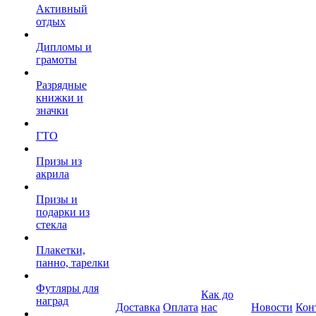
Активный
отдых
Дипломы и
грамоты
Разрядные
книжки и
значки
ГТО
Призы из
акрила
Призы и
подарки из
стекла
Плакетки,
панно, тарелки
Футляры для
Как до
наград
Доставка
Оплата
нас
Новости
Кон