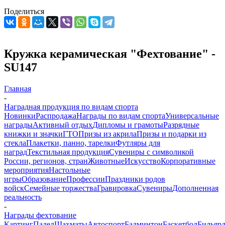
Поделиться
Кружка керамическая "Фехтование" -
SU147
Главная
-
Наградная продукция по видам спорта
Новинки
Распродажа
Награды по видам спорта
Универсальные
награды
Активный отдых
Дипломы и грамоты
Разрядные
книжки и значки
ГТО
Призы из акрила
Призы и подарки из
стекла
Плакетки, панно, тарелки
Футляры для
наград
Текстильная продукция
Сувениры с символикой
России, регионов, стран
Животные
Искусство
Корпоративные
мероприятия
Настольные
игры
Образование
Профессии
Праздники родов
войск
Семейные торжества
Гравировка
Сувениры
Дополненная
реальность
-
Награды фехтование
Картинг
Падел
Шахматы
Автоспорт
Бадминтон
Баскетбол
Бильяр