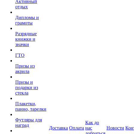
Активный
отдых
Дипломы и
грамоты
Разрядные
книжки и
значки
ГТО
Призы из
акрила
Призы и
подарки из
стекла
Плакетки,
панно, тарелки
Футляры для
Как до
наград
Доставка
Оплата
нас
Новости
Кон
добраться