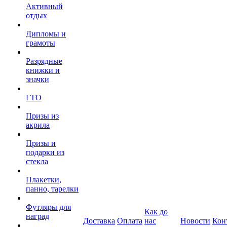
Активный
отдых
Дипломы и
грамоты
Разрядные
книжки и
значки
ГТО
Призы из
акрила
Призы и
подарки из
стекла
Плакетки,
панно, тарелки
Футляры для
Как до
наград
Доставка
Оплата
нас
Новости
Кон