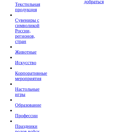
добраться
Текстильная
продукция
Сувениры с
символикой
России,
регионов,
стран
Животные
Искусство
Корпоративные
мероприятия
Настольные
игры
Образование
Профессии
Праздники
родов войск