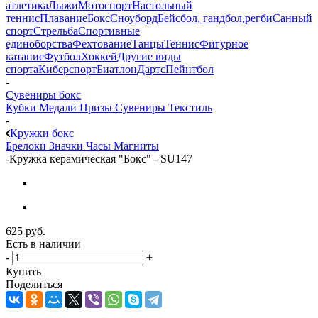
атлетика
Лыжи
Мотоспорт
Настольный
теннис
Плавание
Бокс
Сноуборд
Бейсбол, гандбол,регби
Санный
спорт
Стрельба
Спортивные
единоборства
Фехтование
Танцы
Теннис
Фигурное
катание
Футбол
Хоккей
Другие виды
спорта
Киберспорт
Биатлон
Дартс
Пейнтбол
-
Сувениры бокс
Кубки
Медали
Призы
Сувениры
Текстиль
-
Кружки бокс
Брелоки
Значки
Часы
Магниты
-
Кружка керамическая "Бокс" - SU147
625
руб.
Есть в наличии
-
+
Купить
Поделиться