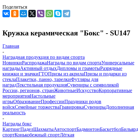
Поделиться
Кружка керамическая "Бокс" - SU147
Главная
-
Наградная продукция по видам спорта
Новинки
Распродажа
Награды по видам спорта
Универсальные
награды
Активный отдых
Дипломы и грамоты
Разрядные
книжки и значки
ГТО
Призы из акрила
Призы и подарки из
стекла
Плакетки, панно, тарелки
Футляры для
наград
Текстильная продукция
Сувениры с символикой
России, регионов, стран
Животные
Искусство
Корпоративные
мероприятия
Настольные
игры
Образование
Профессии
Праздники родов
войск
Семейные торжества
Гравировка
Сувениры
Дополненная
реальность
-
Награды бокс
Картинг
Падел
Шахматы
Автоспорт
Бадминтон
Баскетбол
Бильяр
спорт
Конькобежный спорт
Лёгкая