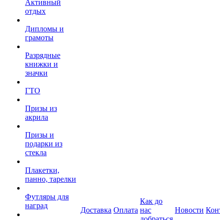
Активный
отдых
Дипломы и
грамоты
Разрядные
книжки и
значки
ГТО
Призы из
акрила
Призы и
подарки из
стекла
Плакетки,
панно, тарелки
Футляры для
Как до
наград
Доставка
Оплата
нас
Новости
Кон
добраться