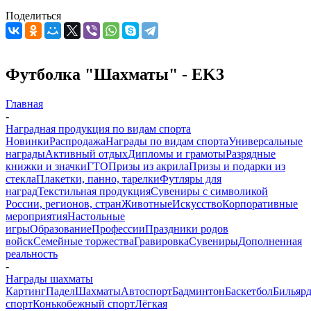
Поделиться
Футболка "Шахматы" - EK3
Главная
-
Наградная продукция по видам спорта
Новинки
Распродажа
Награды по видам спорта
Универсальные
награды
Активный отдых
Дипломы и грамоты
Разрядные
книжки и значки
ГТО
Призы из акрила
Призы и подарки из
стекла
Плакетки, панно, тарелки
Футляры для
наград
Текстильная продукция
Сувениры с символикой
России, регионов, стран
Животные
Искусство
Корпоративные
мероприятия
Настольные
игры
Образование
Профессии
Праздники родов
войск
Семейные торжества
Гравировка
Сувениры
Дополненная
реальность
-
Награды шахматы
Картинг
Падел
Шахматы
Автоспорт
Бадминтон
Баскетбол
Бильяр
спорт
Конькобежный спорт
Лёгкая