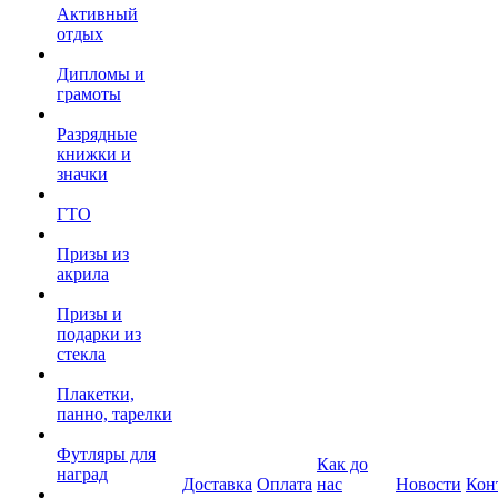
Активный
отдых
Дипломы и
грамоты
Разрядные
книжки и
значки
ГТО
Призы из
акрила
Призы и
подарки из
стекла
Плакетки,
панно, тарелки
Футляры для
Как до
наград
Доставка
Оплата
нас
Новости
Кон