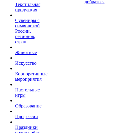
добраться
Текстильная
продукция
Сувениры с
символикой
России,
регионов,
стран
Животные
Искусство
Корпоративные
мероприятия
Настольные
игры
Образование
Профессии
Праздники
родов войск