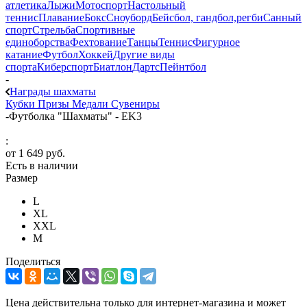
атлетика
Лыжи
Мотоспорт
Настольный
теннис
Плавание
Бокс
Сноуборд
Бейсбол, гандбол,регби
Санный
спорт
Стрельба
Спортивные
единоборства
Фехтование
Танцы
Теннис
Фигурное
катание
Футбол
Хоккей
Другие виды
спорта
Киберспорт
Биатлон
Дартс
Пейнтбол
-
Награды шахматы
Кубки
Призы
Медали
Сувениры
-
Футболка "Шахматы" - EK3
:
от
1 649 руб.
Есть в наличии
Размер
L
XL
XXL
М
Поделиться
Цена действительна только для интернет-магазина и может