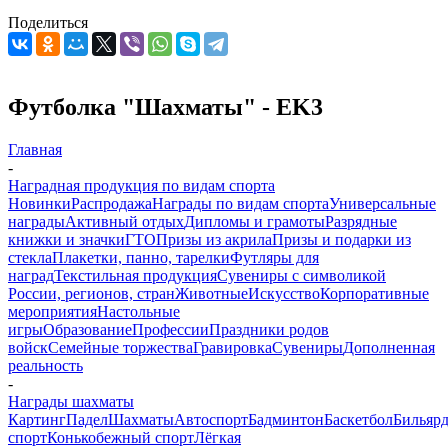
Поделиться
Футболка "Шахматы" - EK3
Главная
-
Наградная продукция по видам спорта
Новинки
Распродажа
Награды по видам спорта
Универсальные
награды
Активный отдых
Дипломы и грамоты
Разрядные
книжки и значки
ГТО
Призы из акрила
Призы и подарки из
стекла
Плакетки, панно, тарелки
Футляры для
наград
Текстильная продукция
Сувениры с символикой
России, регионов, стран
Животные
Искусство
Корпоративные
мероприятия
Настольные
игры
Образование
Профессии
Праздники родов
войск
Семейные торжества
Гравировка
Сувениры
Дополненная
реальность
-
Награды шахматы
Картинг
Падел
Шахматы
Автоспорт
Бадминтон
Баскетбол
Бильяр
спорт
Конькобежный спорт
Лёгкая