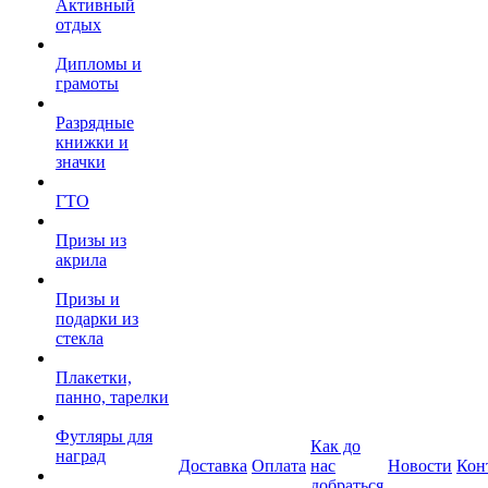
Активный
отдых
Дипломы и
грамоты
Разрядные
книжки и
значки
ГТО
Призы из
акрила
Призы и
подарки из
стекла
Плакетки,
панно, тарелки
Футляры для
Как до
наград
Доставка
Оплата
нас
Новости
Кон
добраться