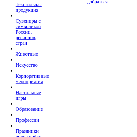
добраться
Текстильная
продукция
Сувениры с
символикой
России,
регионов,
стран
Животные
Искусство
Корпоративные
мероприятия
Настольные
игры
Образование
Профессии
Праздники
родов войск