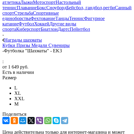
атлетика
Лыжи
Мотоспорт
Настольный
теннис
Плавание
Бокс
Сноуборд
Бейсбол, гандбол,регби
Санный
спорт
Стрельба
Спортивные
единоборства
Фехтование
Танцы
Теннис
Фигурное
катание
Футбол
Хоккей
Другие виды
спорта
Киберспорт
Биатлон
Дартс
Пейнтбол
-
Награды шахматы
Кубки
Призы
Медали
Сувениры
-
Футболка "Шахматы" - EK3
:
от
1 649 руб.
Есть в наличии
Размер
L
XL
XXL
М
Поделиться
Цена действительна только для интернет-магазина и может