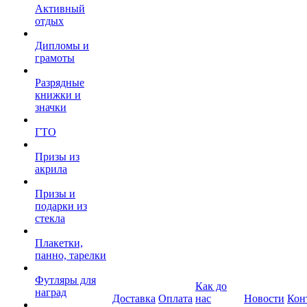
Активный
отдых
Дипломы и
грамоты
Разрядные
книжки и
значки
ГТО
Призы из
акрила
Призы и
подарки из
стекла
Плакетки,
панно, тарелки
Футляры для
Как до
наград
Доставка
Оплата
нас
Новости
Кон