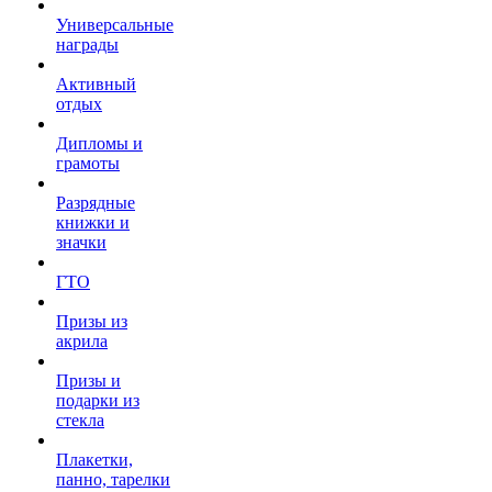
Универсальные
награды
Активный
отдых
Дипломы и
грамоты
Разрядные
книжки и
значки
ГТО
Призы из
акрила
Призы и
подарки из
стекла
Плакетки,
панно, тарелки