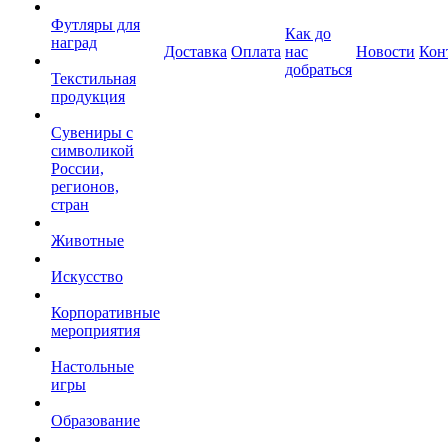
Футляры для
Как до
наград
Доставка
Оплата
нас
Новости
Кон
добраться
Текстильная
продукция
Сувениры с
символикой
России,
регионов,
стран
Животные
Искусство
Корпоративные
мероприятия
Настольные
игры
Образование