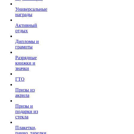
Универсальные
награды
Активный
отдых
Дипломы и
грамоты
Разрядные
книжки и
значки
ГТО
Призы из
акрила
Призы и
подарки из
стекла
Плакетки,
панно, тарелки