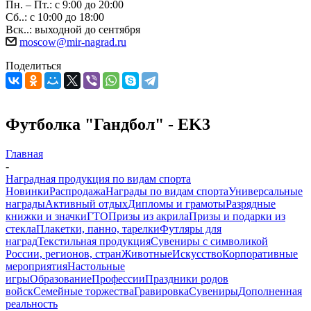
Пн. – Пт.: с 9:00 до 20:00
Сб..: с 10:00 до 18:00
Вск..: выходной до сентября
moscow@mir-nagrad.ru
Поделиться
Футболка "Гандбол" - EK3
Главная
-
Наградная продукция по видам спорта
Новинки
Распродажа
Награды по видам спорта
Универсальные
награды
Активный отдых
Дипломы и грамоты
Разрядные
книжки и значки
ГТО
Призы из акрила
Призы и подарки из
стекла
Плакетки, панно, тарелки
Футляры для
наград
Текстильная продукция
Сувениры с символикой
России, регионов, стран
Животные
Искусство
Корпоративные
мероприятия
Настольные
игры
Образование
Профессии
Праздники родов
войск
Семейные торжества
Гравировка
Сувениры
Дополненная
реальность