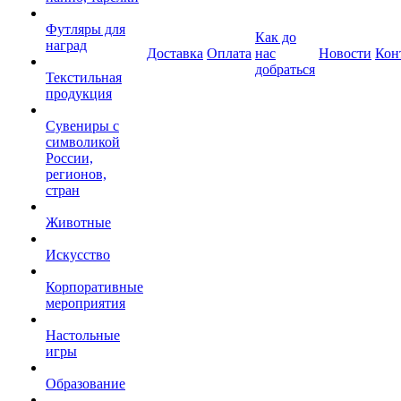
Футляры для
Как до
наград
Доставка
Оплата
нас
Новости
Кон
добраться
Текстильная
продукция
Сувениры с
символикой
России,
регионов,
стран
Животные
Искусство
Корпоративные
мероприятия
Настольные
игры
Образование