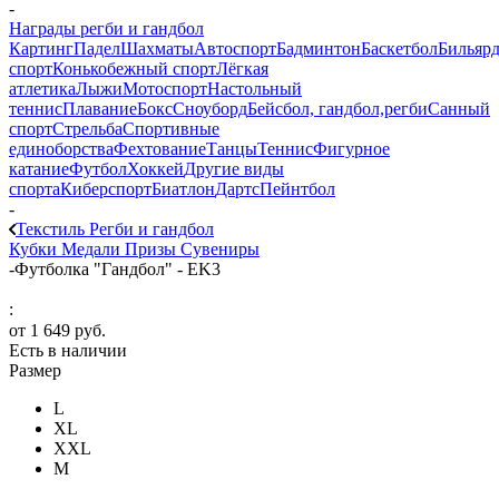
-
Награды регби и гандбол
Картинг
Падел
Шахматы
Автоспорт
Бадминтон
Баскетбол
Бильяр
спорт
Конькобежный спорт
Лёгкая
атлетика
Лыжи
Мотоспорт
Настольный
теннис
Плавание
Бокс
Сноуборд
Бейсбол, гандбол,регби
Санный
спорт
Стрельба
Спортивные
единоборства
Фехтование
Танцы
Теннис
Фигурное
катание
Футбол
Хоккей
Другие виды
спорта
Киберспорт
Биатлон
Дартс
Пейнтбол
-
Текстиль Регби и гандбол
Кубки
Медали
Призы
Сувениры
-
Футболка "Гандбол" - EK3
:
от
1 649 руб.
Есть в наличии
Размер
L
XL
XXL
М