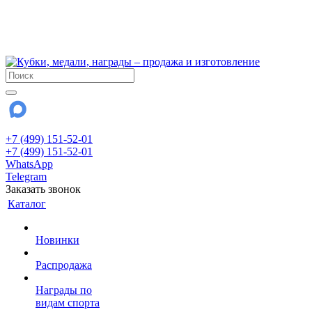
!!! Внимание !!!
6 и 7 августа - магазин работает до 18:00
15 августа - выходной
До сентября Воскресенье - выходной день.
+7 (499) 151-52-01
+7 (499) 151-52-01
WhatsApp
Telegram
Заказать звонок
Каталог
Новинки
Распродажа
Награды по
видам спорта