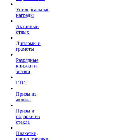
Универсальные
награды
Активный
отдых
Дипломы и
грамоты
Разрядные
книжки и
значки
ГТО
Призы из
акрила
Призы и
подарки из
стекла
Плакетки,
панно, тарелки