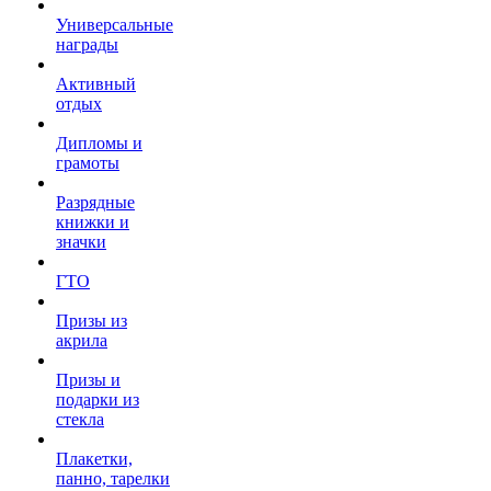
Универсальные
награды
Активный
отдых
Дипломы и
грамоты
Разрядные
книжки и
значки
ГТО
Призы из
акрила
Призы и
подарки из
стекла
Плакетки,
панно, тарелки