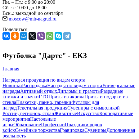
Пн. – Пт.: с 9:00 до 20:00
Сб..: с 10:00 до 18:00
Вск..: выходной до сентября
moscow@mir-nagrad.ru
Поделиться
Футболка "Дартс" - EK3
Главная
-
Наградная продукция по видам спорта
Новинки
Распродажа
Награды по видам спорта
Универсальные
награды
Активный отдых
Дипломы и грамоты
Разрядные
книжки и значки
ГТО
Призы из акрила
Призы и подарки из
стекла
Плакетки, панно, тарелки
Футляры для
наград
Текстильная продукция
Сувениры с символикой
России, регионов, стран
Животные
Искусство
Корпоративные
мероприятия
Настольные
игры
Образование
Профессии
Праздники родов
войск
Семейные торжества
Гравировка
Сувениры
Дополненная
реальность