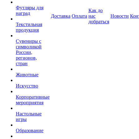
Футляры для
Как до
наград
Доставка
Оплата
нас
Новости
Кон
добраться
Текстильная
продукция
Сувениры с
символикой
России,
регионов,
стран
Животные
Искусство
Корпоративные
мероприятия
Настольные
игры
Образование