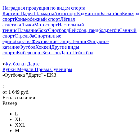
-
Наградная продукция по видам спорта
Картинг
Падел
Шахматы
Автоспорт
Бадминтон
Баскетбол
Бильяр
спорт
Конькобежный спорт
Лёгкая
атлетика
Лыжи
Мотоспорт
Настольный
теннис
Плавание
Бокс
Сноуборд
Бейсбол, гандбол,регби
Санный
спорт
Стрельба
Спортивные
единоборства
Фехтование
Танцы
Теннис
Фигурное
катание
Футбол
Хоккей
Другие виды
спорта
Киберспорт
Биатлон
Дартс
Пейнтбол
-
Футболки Дартс
Кубки
Медали
Призы
Сувениры
-
Футболка "Дартс" - EK3
:
от
1 649 руб.
Есть в наличии
Размер
L
XL
XXL
М