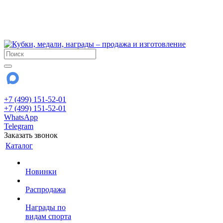
!!! Внимание !!!
6 и 7 августа - магазин работает до 18:00
15 августа - выходной
До сентября Воскресенье - выходной день.
+7 (499) 151-52-01
+7 (499) 151-52-01
WhatsApp
Telegram
Заказать звонок
Каталог
Новинки
Распродажа
Награды по
видам спорта