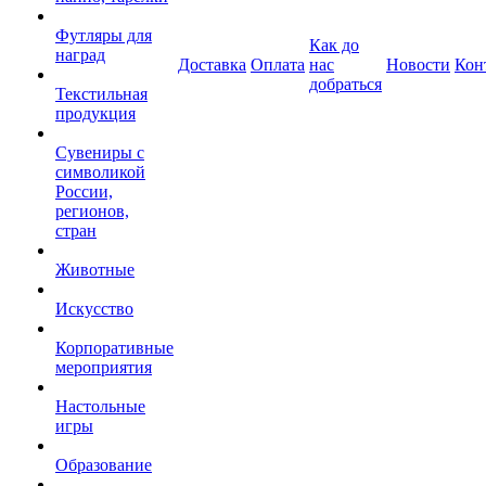
Футляры для
Как до
наград
Доставка
Оплата
нас
Новости
Кон
добраться
Текстильная
продукция
Сувениры с
символикой
России,
регионов,
стран
Животные
Искусство
Корпоративные
мероприятия
Настольные
игры
Образование