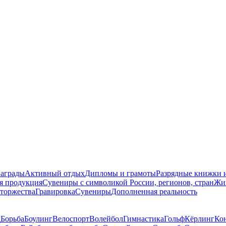
награды
Активный отдых
Дипломы и грамоты
Разрядные книжки и
я продукция
Сувениры с символикой России, регионов, стран
Жи
торжества
Гравировка
Сувениры
Дополненная реальность
д
Борьба
Боулинг
Велоспорт
Волейбол
Гимнастика
Гольф
Кёрлинг
Ко