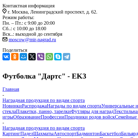
Контактная информация
г. Москва, Ленинградский проспект, д. 62.
Режим работы:
Пн. – Пт.: с 9:00 до 20:00
Сб..: с 10:00 до 18:00
Вск..: выходной до сентября
moscow@mir-nagrad.ru
Поделиться
Футболка "Дартс" - EK3
Главная
-
Наградная продукция по видам спорта
Новинки
Распродажа
Награды по видам спорта
Универсальные 
стекла
Плакетки, панно, тарелки
Футляры для наград
Текстильна
игры
Образование
Профессии
Праздники родов войск
Семейные 
-
Наградная продукция по видам спорта
Картинг
Падел
Шахматы
Автоспорт
Бадминтон
Баскетбол
Бильяр