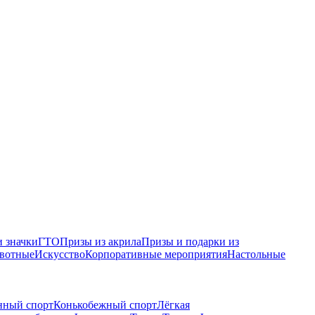
 значки
ГТО
Призы из акрила
Призы и подарки из
вотные
Искусство
Корпоративные мероприятия
Настольные
нный спорт
Конькобежный спорт
Лёгкая