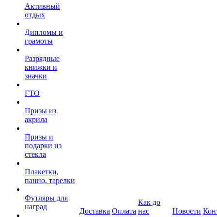
Активный
отдых
Дипломы и
грамоты
Разрядные
книжки и
значки
ГТО
Призы из
акрила
Призы и
подарки из
стекла
Плакетки,
панно, тарелки
Футляры для
Как до
наград
Доставка
Оплата
нас
Новости
Кон