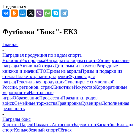
Поделиться
Футболка "Бокс"- EK3
Главная
-
Наградная продукция по видам спорта
Новинки
Распродажа
Награды по видам спорта
Универсальные
награды
Активный отдых
Дипломы и грамоты
Разрядные
книжки и значки
ГТО
Призы из акрила
Призы и подарки из
стекла
Плакетки, панно, тарелки
Футляры для
наград
Текстильная продукция
Сувениры с символикой
России, регионов, стран
Животные
Искусство
Корпоративные
мероприятия
Настольные
игры
Образование
Профессии
Праздники родов
войск
Семейные торжества
Гравировка
Сувениры
Дополненная
реальность
-
Награды бокс
Картинг
Падел
Шахматы
Автоспорт
Бадминтон
Баскетбол
Бильяр
спорт
Конькобежный спорт
Лёгкая