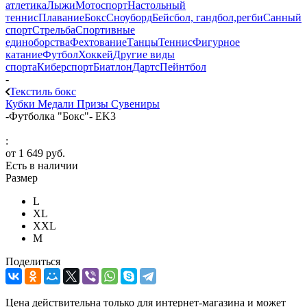
атлетика
Лыжи
Мотоспорт
Настольный
теннис
Плавание
Бокс
Сноуборд
Бейсбол, гандбол,регби
Санный
спорт
Стрельба
Спортивные
единоборства
Фехтование
Танцы
Теннис
Фигурное
катание
Футбол
Хоккей
Другие виды
спорта
Киберспорт
Биатлон
Дартс
Пейнтбол
-
Текстиль бокс
Кубки
Медали
Призы
Сувениры
-
Футболка "Бокс"- EK3
:
от
1 649 руб.
Есть в наличии
Размер
L
XL
XXL
М
Поделиться
Цена действительна только для интернет-магазина и может