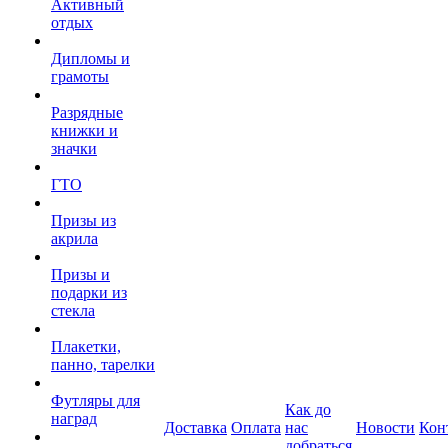
Активный
отдых
Дипломы и
грамоты
Разрядные
книжки и
значки
ГТО
Призы из
акрила
Призы и
подарки из
стекла
Плакетки,
панно, тарелки
Футляры для
Как до
наград
Доставка
Оплата
нас
Новости
Кон
добраться