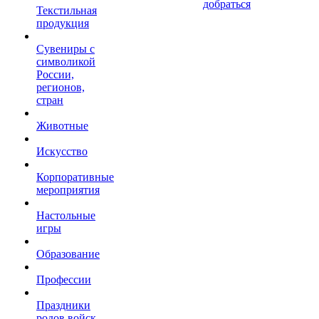
добраться
Текстильная
продукция
Сувениры с
символикой
России,
регионов,
стран
Животные
Искусство
Корпоративные
мероприятия
Настольные
игры
Образование
Профессии
Праздники
родов войск