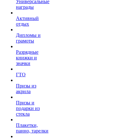
Универсальные
награды
Активный
отдых
Дипломы и
грамоты
Разрядные
книжки и
значки
ГТО
Призы из
акрила
Призы и
подарки из
стекла
Плакетки,
панно, тарелки