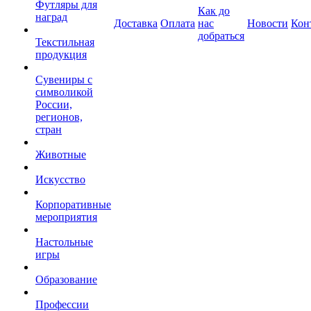
Футляры для
Как до
наград
Доставка
Оплата
нас
Новости
Кон
добраться
Текстильная
продукция
Сувениры с
символикой
России,
регионов,
стран
Животные
Искусство
Корпоративные
мероприятия
Настольные
игры
Образование
Профессии