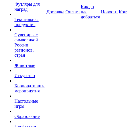
Футляры для
Как до
наград
Доставка
Оплата
нас
Новости
Кон
добраться
Текстильная
продукция
Сувениры с
символикой
России,
регионов,
стран
Животные
Искусство
Корпоративные
мероприятия
Настольные
игры
Образование
Профессии