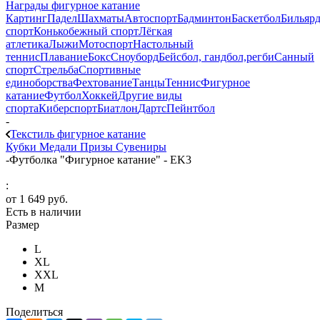
Награды фигурное катание
Картинг
Падел
Шахматы
Автоспорт
Бадминтон
Баскетбол
Бильяр
спорт
Конькобежный спорт
Лёгкая
атлетика
Лыжи
Мотоспорт
Настольный
теннис
Плавание
Бокс
Сноуборд
Бейсбол, гандбол,регби
Санный
спорт
Стрельба
Спортивные
единоборства
Фехтование
Танцы
Теннис
Фигурное
катание
Футбол
Хоккей
Другие виды
спорта
Киберспорт
Биатлон
Дартс
Пейнтбол
-
Текстиль фигурное катание
Кубки
Медали
Призы
Сувениры
-
Футболка "Фигурное катание" - EK3
:
от
1 649 руб.
Есть в наличии
Размер
L
XL
XXL
М
Поделиться