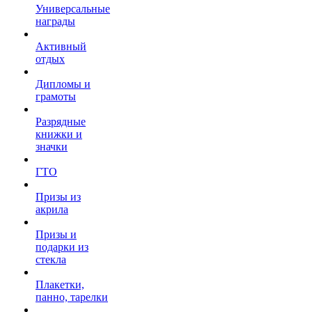
Универсальные
награды
Активный
отдых
Дипломы и
грамоты
Разрядные
книжки и
значки
ГТО
Призы из
акрила
Призы и
подарки из
стекла
Плакетки,
панно, тарелки