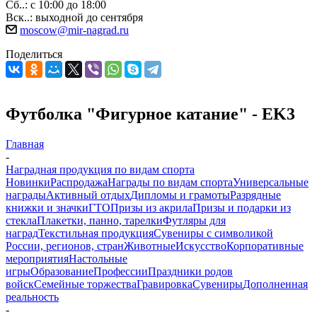
Сб..: с 10:00 до 18:00
Вск..: выходной до сентября
moscow@mir-nagrad.ru
Поделиться
Футболка "Фигурное катание" - EK3
Главная
-
Наградная продукция по видам спорта
Новинки
Распродажа
Награды по видам спорта
Универсальные
награды
Активный отдых
Дипломы и грамоты
Разрядные
книжки и значки
ГТО
Призы из акрила
Призы и подарки из
стекла
Плакетки, панно, тарелки
Футляры для
наград
Текстильная продукция
Сувениры с символикой
России, регионов, стран
Животные
Искусство
Корпоративные
мероприятия
Настольные
игры
Образование
Профессии
Праздники родов
войск
Семейные торжества
Гравировка
Сувениры
Дополненная
реальность
-