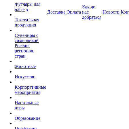
Футляры для
Как до
наград
Доставка
Оплата
нас
Новости
Кон
добраться
Текстильная
продукция
Сувениры с
символикой
России,
регионов,
стран
Животные
Искусство
Корпоративные
мероприятия
Настольные
игры
Образование
Профессии