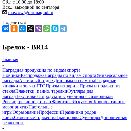
Сб..: с 10:00 до 18:00
Вск..: выходной до сентября
moscow@mir-nagrad.ru
Поделиться
Брелок - BR14
Главная
-
Наградная продукция по видам спорта
Новинки
Распродажа
Награды по видам спорта
Универсальные
награды
Активный отдых
Дипломы и грамоты
Разрядные
книжки и значки
ГТО
Призы из акрила
Призы и подарки из
стекла
Плакетки, панно, тарелки
Футляры для
наград
Текстильная продукция
Сувениры с символикой
России, регионов, стран
Животные
Искусство
Корпоративные
мероприятия
Настольные
игры
Образование
Профессии
Праздники родов
войск
Семейные торжества
Гравировка
Сувениры
Дополненная
реальность
-