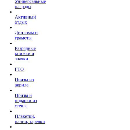
Универсальные
награды
Активный
отдых
Дипломы и
грамоты
Разрядные
книжки и
значки
ГТО
Призы из
акрила
Призы и
подарки из
стекла
Плакетки,
панно, тарелки