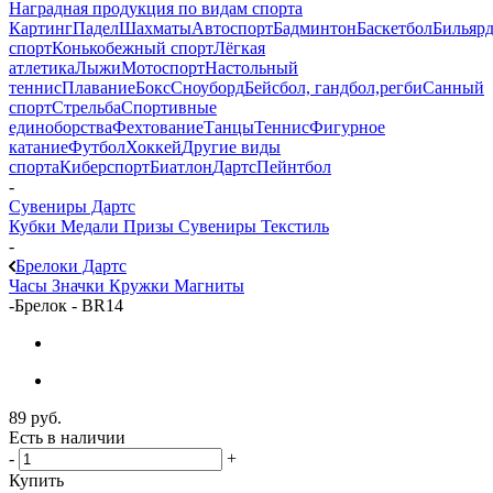
Наградная продукция по видам спорта
Картинг
Падел
Шахматы
Автоспорт
Бадминтон
Баскетбол
Бильяр
спорт
Конькобежный спорт
Лёгкая
атлетика
Лыжи
Мотоспорт
Настольный
теннис
Плавание
Бокс
Сноуборд
Бейсбол, гандбол,регби
Санный
спорт
Стрельба
Спортивные
единоборства
Фехтование
Танцы
Теннис
Фигурное
катание
Футбол
Хоккей
Другие виды
спорта
Киберспорт
Биатлон
Дартс
Пейнтбол
-
Сувениры Дартс
Кубки
Медали
Призы
Сувениры
Текстиль
-
Брелоки Дартс
Часы
Значки
Кружки
Магниты
-
Брелок - BR14
89
руб.
Есть в наличии
-
+
Купить