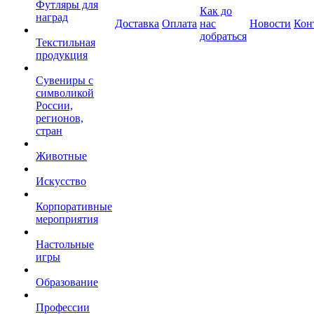
Футляры для
Как до
наград
Доставка
Оплата
нас
Новости
Кон
добраться
Текстильная
продукция
Сувениры с
символикой
России,
регионов,
стран
Животные
Искусство
Корпоративные
мероприятия
Настольные
игры
Образование
Профессии