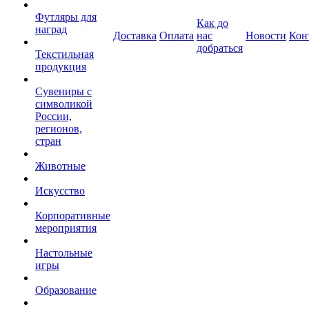
Футляры для
Как до
наград
Доставка
Оплата
нас
Новости
Кон
добраться
Текстильная
продукция
Сувениры с
символикой
России,
регионов,
стран
Животные
Искусство
Корпоративные
мероприятия
Настольные
игры
Образование