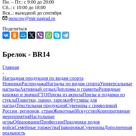
Пн. – Пт.: с 9:00 до 20:00
Сб..: с 10:00 до 18:00
Вск..: выходной до сентября
moscow@mir-nagrad.ru
Поделиться
Брелок - BR14
Главная
-
Наградная продукция по видам спорта
Новинки
Распродажа
Награды по видам спорта
Универсальные
награды
Активный отдых
Дипломы и грамоты
Разрядные
книжки и значки
ГТО
Призы из акрила
Призы и подарки из
стекла
Плакетки, панно, тарелки
Футляры для
наград
Текстильная продукция
Сувениры с символикой
России, регионов, стран
Животные
Искусство
Корпоративные
мероприятия
Настольные
игры
Образование
Профессии
Праздники родов
войск
Семейные торжества
Гравировка
Сувениры
Дополненная
реальность