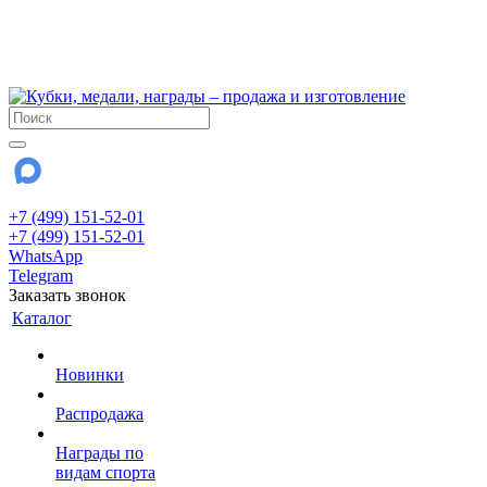
!!! Внимание !!!
6 и 7 августа - магазин работает до 18:00
15 августа - выходной
До сентября Воскресенье - выходной день.
+7 (499) 151-52-01
+7 (499) 151-52-01
WhatsApp
Telegram
Заказать звонок
Каталог
Новинки
Распродажа
Награды по
видам спорта