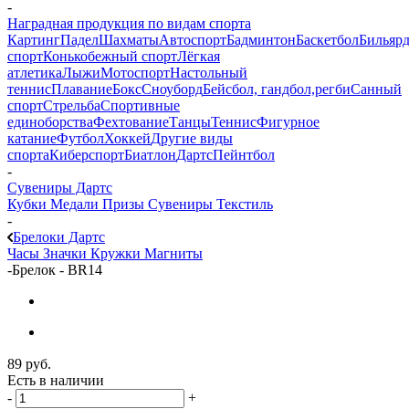
-
Наградная продукция по видам спорта
Картинг
Падел
Шахматы
Автоспорт
Бадминтон
Баскетбол
Бильяр
спорт
Конькобежный спорт
Лёгкая
атлетика
Лыжи
Мотоспорт
Настольный
теннис
Плавание
Бокс
Сноуборд
Бейсбол, гандбол,регби
Санный
спорт
Стрельба
Спортивные
единоборства
Фехтование
Танцы
Теннис
Фигурное
катание
Футбол
Хоккей
Другие виды
спорта
Киберспорт
Биатлон
Дартс
Пейнтбол
-
Сувениры Дартс
Кубки
Медали
Призы
Сувениры
Текстиль
-
Брелоки Дартс
Часы
Значки
Кружки
Магниты
-
Брелок - BR14
89
руб.
Есть в наличии
-
+