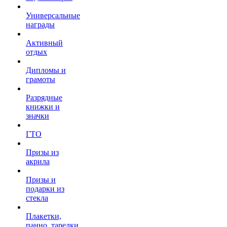
Универсальные
награды
Активный
отдых
Дипломы и
грамоты
Разрядные
книжки и
значки
ГТО
Призы из
акрила
Призы и
подарки из
стекла
Плакетки,
панно, тарелки