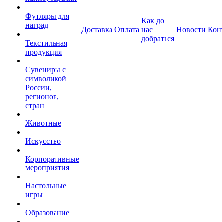
Футляры для
Как до
наград
Доставка
Оплата
нас
Новости
Кон
добраться
Текстильная
продукция
Сувениры с
символикой
России,
регионов,
стран
Животные
Искусство
Корпоративные
мероприятия
Настольные
игры
Образование