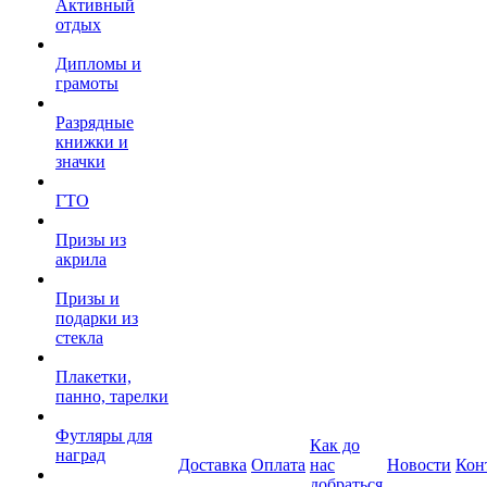
Активный
отдых
Дипломы и
грамоты
Разрядные
книжки и
значки
ГТО
Призы из
акрила
Призы и
подарки из
стекла
Плакетки,
панно, тарелки
Футляры для
Как до
наград
Доставка
Оплата
нас
Новости
Кон
добраться