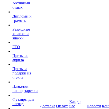
Активный
отдых
Дипломы и
грамоты
Разрядные
книжки и
значки
ГТО
Призы из
акрила
Призы и
подарки из
стекла
Плакетки,
панно, тарелки
Футляры для
Как до
наград
Доставка
Оплата
нас
Новости
Кон