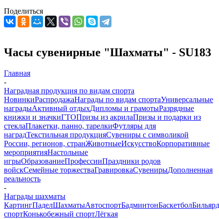
Поделиться
Часы сувенирные "Шахматы" - SU183
Главная
-
Наградная продукция по видам спорта
Новинки
Распродажа
Награды по видам спорта
Универсальные
награды
Активный отдых
Дипломы и грамоты
Разрядные
книжки и значки
ГТО
Призы из акрила
Призы и подарки из
стекла
Плакетки, панно, тарелки
Футляры для
наград
Текстильная продукция
Сувениры с символикой
России, регионов, стран
Животные
Искусство
Корпоративные
мероприятия
Настольные
игры
Образование
Профессии
Праздники родов
войск
Семейные торжества
Гравировка
Сувениры
Дополненная
реальность
-
Награды шахматы
Картинг
Падел
Шахматы
Автоспорт
Бадминтон
Баскетбол
Бильяр
спорт
Конькобежный спорт
Лёгкая