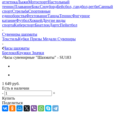
атлетика
Лыжи
Мотоспорт
Настольный
теннис
Плавание
Бокс
Сноуборд
Бейсбол, гандбол,регби
Санный
спорт
Стрельба
Спортивные
единоборства
Фехтование
Танцы
Теннис
Фигурное
катание
Футбол
Хоккей
Другие виды
спорта
Киберспорт
Биатлон
Дартс
Пейнтбол
-
Сувениры шахматы
Текстиль
Кубки
Призы
Медали
Сувениры
-
Часы шахматы
Брелоки
Кружки
Значки
-
Часы сувенирные "Шахматы" - SU183
1 649
руб.
Есть в наличии
-
+
Купить
Поделиться