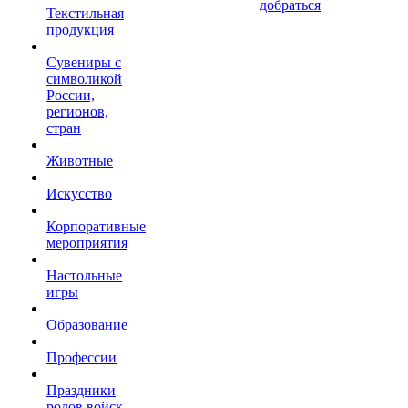
добраться
Текстильная
продукция
Сувениры с
символикой
России,
регионов,
стран
Животные
Искусство
Корпоративные
мероприятия
Настольные
игры
Образование
Профессии
Праздники
родов войск