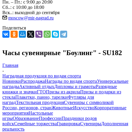
Пн. – Пт.: с 9:00 до 20:00
Сб..: с 10:00 до 18:00
Вск..: выходной до сентября
moscow@mir-nagrad.ru
Поделиться
Часы сувенирные "Боулинг" - SU182
Главная
-
Наградная продукция по видам спорта
Новинки
Распродажа
Награды по видам спорта
Универсальные
награды
Активный отдых
Дипломы и грамоты
Разрядные
книжки и значки
ГТО
Призы из акрила
Призы и подарки из
стекла
Плакетки, панно, тарелки
Футляры для
наград
Текстильная продукция
Сувениры с символикой
России, регионов, стран
Животные
Искусство
Корпоративные
мероприятия
Настольные
игры
Образование
Профессии
Праздники родов
войск
Семейные торжества
Гравировка
Сувениры
Дополненная
реальность