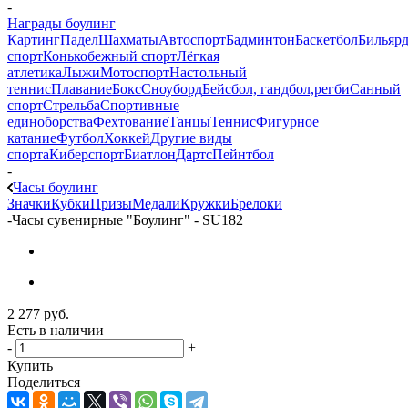
-
Награды боулинг
Картинг
Падел
Шахматы
Автоспорт
Бадминтон
Баскетбол
Бильяр
спорт
Конькобежный спорт
Лёгкая
атлетика
Лыжи
Мотоспорт
Настольный
теннис
Плавание
Бокс
Сноуборд
Бейсбол, гандбол,регби
Санный
спорт
Стрельба
Спортивные
единоборства
Фехтование
Танцы
Теннис
Фигурное
катание
Футбол
Хоккей
Другие виды
спорта
Киберспорт
Биатлон
Дартс
Пейнтбол
-
Часы боулинг
Значки
Кубки
Призы
Медали
Кружки
Брелоки
-
Часы сувенирные "Боулинг" - SU182
2 277
руб.
Есть в наличии
-
+
Купить
Поделиться