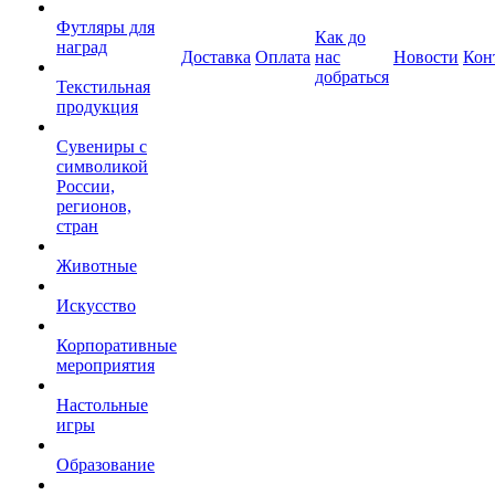
Футляры для
Как до
наград
Доставка
Оплата
нас
Новости
Кон
добраться
Текстильная
продукция
Сувениры с
символикой
России,
регионов,
стран
Животные
Искусство
Корпоративные
мероприятия
Настольные
игры
Образование