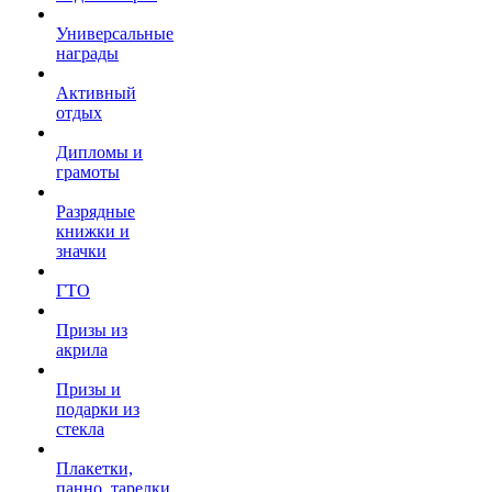
Универсальные
награды
Активный
отдых
Дипломы и
грамоты
Разрядные
книжки и
значки
ГТО
Призы из
акрила
Призы и
подарки из
стекла
Плакетки,
панно, тарелки