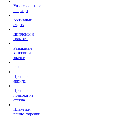
Универсальные
награды
Активный
отдых
Дипломы и
грамоты
Разрядные
книжки и
значки
ГТО
Призы из
акрила
Призы и
подарки из
стекла
Плакетки,
панно, тарелки