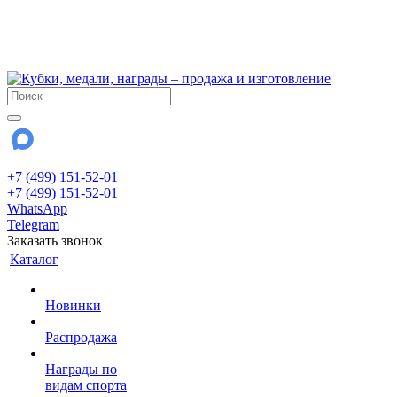
!!! Внимание !!!
6 и 7 августа - магазин работает до 18:00
15 августа - выходной
До сентября Воскресенье - выходной день.
+7 (499) 151-52-01
+7 (499) 151-52-01
WhatsApp
Telegram
Заказать звонок
Каталог
Новинки
Распродажа
Награды по
видам спорта