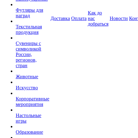
Футляры для
Как до
наград
Доставка
Оплата
нас
Новости
Кон
добраться
Текстильная
продукция
Сувениры с
символикой
России,
регионов,
стран
Животные
Искусство
Корпоративные
мероприятия
Настольные
игры
Образование