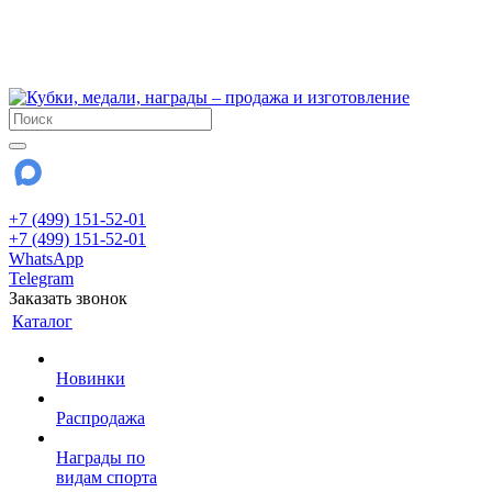
!!! Внимание !!!
6 и 7 августа - магазин работает до 18:00
15 августа - выходной
До сентября Воскресенье - выходной день.
+7 (499) 151-52-01
+7 (499) 151-52-01
WhatsApp
Telegram
Заказать звонок
Каталог
Новинки
Распродажа
Награды по
видам спорта