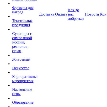
Футляры для
Как до
наград
Доставка
Оплата
нас
Новости
Кон
добраться
Текстильная
продукция
Сувениры с
символикой
России,
регионов,
стран
Животные
Искусство
Корпоративные
мероприятия
Настольные
игры
Образование