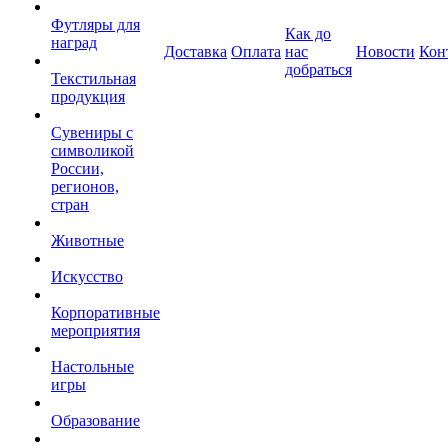
Футляры для
Как до
наград
Доставка
Оплата
нас
Новости
Кон
добраться
Текстильная
продукция
Сувениры с
символикой
России,
регионов,
стран
Животные
Искусство
Корпоративные
мероприятия
Настольные
игры
Образование