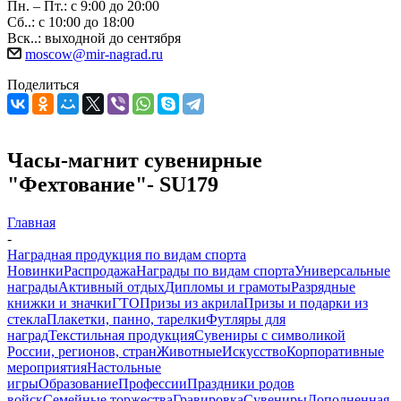
Пн. – Пт.: с 9:00 до 20:00
Сб..: с 10:00 до 18:00
Вск..: выходной до сентября
moscow@mir-nagrad.ru
Поделиться
Часы-магнит сувенирные
"Фехтование"- SU179
Главная
-
Наградная продукция по видам спорта
Новинки
Распродажа
Награды по видам спорта
Универсальные
награды
Активный отдых
Дипломы и грамоты
Разрядные
книжки и значки
ГТО
Призы из акрила
Призы и подарки из
стекла
Плакетки, панно, тарелки
Футляры для
наград
Текстильная продукция
Сувениры с символикой
России, регионов, стран
Животные
Искусство
Корпоративные
мероприятия
Настольные
игры
Образование
Профессии
Праздники родов
войск
Семейные торжества
Гравировка
Сувениры
Дополненная