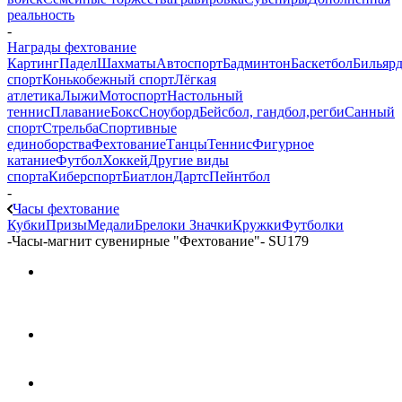
реальность
-
Награды фехтование
Картинг
Падел
Шахматы
Автоспорт
Бадминтон
Баскетбол
Бильяр
спорт
Конькобежный спорт
Лёгкая
атлетика
Лыжи
Мотоспорт
Настольный
теннис
Плавание
Бокс
Сноуборд
Бейсбол, гандбол,регби
Санный
спорт
Стрельба
Спортивные
единоборства
Фехтование
Танцы
Теннис
Фигурное
катание
Футбол
Хоккей
Другие виды
спорта
Киберспорт
Биатлон
Дартс
Пейнтбол
-
Часы фехтование
Кубки
Призы
Медали
Брелоки
Значки
Кружки
Футболки
-
Часы-магнит сувенирные "Фехтование"- SU179