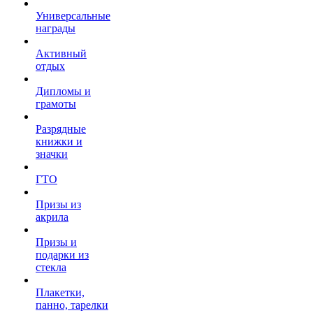
Универсальные
награды
Активный
отдых
Дипломы и
грамоты
Разрядные
книжки и
значки
ГТО
Призы из
акрила
Призы и
подарки из
стекла
Плакетки,
панно, тарелки