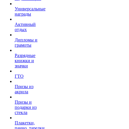
Универсальные
награды
Активный
отдых
Дипломы и
грамоты
Разрядные
книжки и
значки
ГТО
Призы из
акрила
Призы и
подарки из
стекла
Плакетки,
панно, тарелки