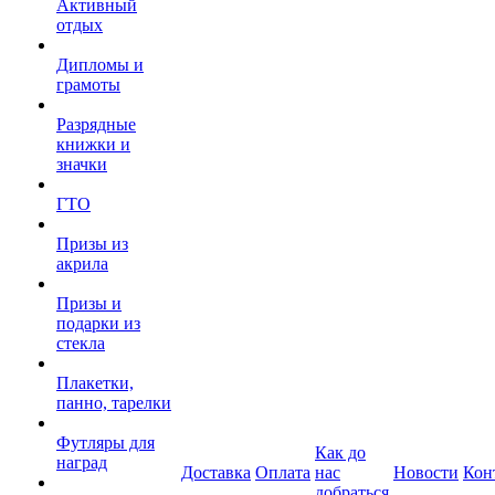
Активный
отдых
Дипломы и
грамоты
Разрядные
книжки и
значки
ГТО
Призы из
акрила
Призы и
подарки из
стекла
Плакетки,
панно, тарелки
Футляры для
Как до
наград
Доставка
Оплата
нас
Новости
Кон
добраться