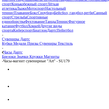
спорт
Конькобежный спорт
Лёгкая
атлетика
Лыжи
Мотоспорт
Настольный
теннис
Плавание
Бокс
Сноуборд
Бейсбол, гандбол,регби
Санный
спорт
Стрельба
Спортивные
единоборства
Фехтование
Танцы
Теннис
Фигурное
катание
Футбол
Хоккей
Другие виды
спорта
Киберспорт
Биатлон
Дартс
Пейнтбол
-
Сувениры Дартс
Кубки
Медали
Призы
Сувениры
Текстиль
-
Часы Дартс
Брелоки
Значки
Кружки
Магниты
-
Часы-магнит сувенирные "Art" - SU179