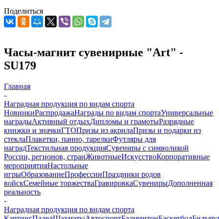
Поделиться
Часы-магнит сувенирные "Art" -
SU179
Главная
-
Наградная продукция по видам спорта
Новинки
Распродажа
Награды по видам спорта
Универсальные
награды
Активный отдых
Дипломы и грамоты
Разрядные
книжки и значки
ГТО
Призы из акрила
Призы и подарки из
стекла
Плакетки, панно, тарелки
Футляры для
наград
Текстильная продукция
Сувениры с символикой
России, регионов, стран
Животные
Искусство
Корпоративные
мероприятия
Настольные
игры
Образование
Профессии
Праздники родов
войск
Семейные торжества
Гравировка
Сувениры
Дополненная
реальность
-
Наградная продукция по видам спорта
Картинг
Падел
Шахматы
Автоспорт
Бадминтон
Баскетбол
Бильяр