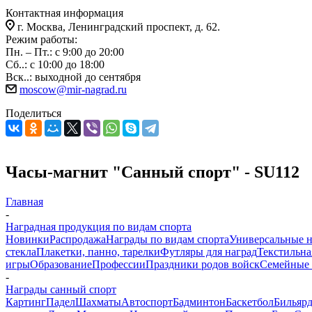
Контактная информация
г. Москва, Ленинградский проспект, д. 62.
Режим работы:
Пн. – Пт.: с 9:00 до 20:00
Сб..: с 10:00 до 18:00
Вск..: выходной до сентября
moscow@mir-nagrad.ru
Поделиться
Часы-магнит "Санный спорт" - SU112
Главная
-
Наградная продукция по видам спорта
Новинки
Распродажа
Награды по видам спорта
Универсальные 
стекла
Плакетки, панно, тарелки
Футляры для наград
Текстильна
игры
Образование
Профессии
Праздники родов войск
Семейные 
-
Награды санный спорт
Картинг
Падел
Шахматы
Автоспорт
Бадминтон
Баскетбол
Бильяр