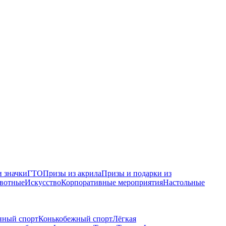
 значки
ГТО
Призы из акрила
Призы и подарки из
вотные
Искусство
Корпоративные мероприятия
Настольные
нный спорт
Конькобежный спорт
Лёгкая