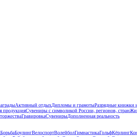
награды
Активный отдых
Дипломы и грамоты
Разрядные книжки и
я продукция
Сувениры с символикой России, регионов, стран
Жи
торжества
Гравировка
Сувениры
Дополненная реальность
д
Борьба
Боулинг
Велоспорт
Волейбол
Гимнастика
Гольф
Кёрлинг
Ко