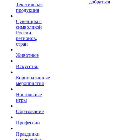
добраться
Текстильная
продукция
Сувениры с
символикой
России,
регионов,
стран
Животные
Искусство
Корпоративные
мероприятия
Настольные
игры
Образование
Профессии
Праздники
родов войск