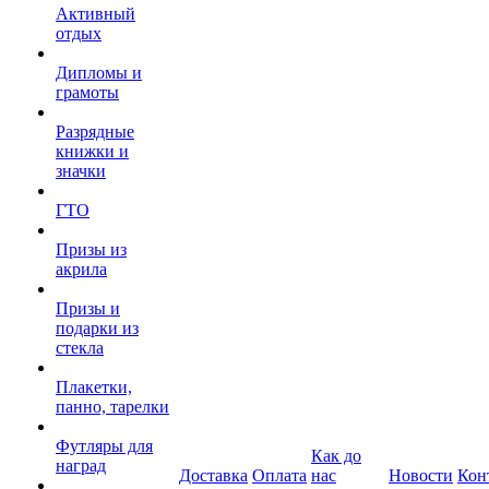
Активный
отдых
Дипломы и
грамоты
Разрядные
книжки и
значки
ГТО
Призы из
акрила
Призы и
подарки из
стекла
Плакетки,
панно, тарелки
Футляры для
Как до
наград
Доставка
Оплата
нас
Новости
Кон