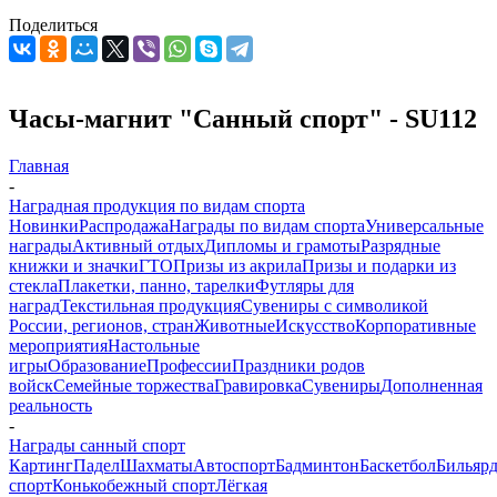
Поделиться
Часы-магнит "Санный спорт" - SU112
Главная
-
Наградная продукция по видам спорта
Новинки
Распродажа
Награды по видам спорта
Универсальные
награды
Активный отдых
Дипломы и грамоты
Разрядные
книжки и значки
ГТО
Призы из акрила
Призы и подарки из
стекла
Плакетки, панно, тарелки
Футляры для
наград
Текстильная продукция
Сувениры с символикой
России, регионов, стран
Животные
Искусство
Корпоративные
мероприятия
Настольные
игры
Образование
Профессии
Праздники родов
войск
Семейные торжества
Гравировка
Сувениры
Дополненная
реальность
-
Награды санный спорт
Картинг
Падел
Шахматы
Автоспорт
Бадминтон
Баскетбол
Бильяр
спорт
Конькобежный спорт
Лёгкая