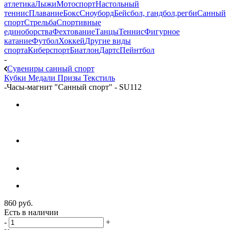
атлетика
Лыжи
Мотоспорт
Настольный
теннис
Плавание
Бокс
Сноуборд
Бейсбол, гандбол,регби
Санный
спорт
Стрельба
Спортивные
единоборства
Фехтование
Танцы
Теннис
Фигурное
катание
Футбол
Хоккей
Другие виды
спорта
Киберспорт
Биатлон
Дартс
Пейнтбол
-
Сувениры санный спорт
Кубки
Медали
Призы
Текстиль
-
Часы-магнит "Санный спорт" - SU112
860
руб.
Есть в наличии
-
+