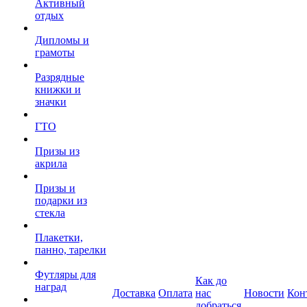
Активный
отдых
Дипломы и
грамоты
Разрядные
книжки и
значки
ГТО
Призы из
акрила
Призы и
подарки из
стекла
Плакетки,
панно, тарелки
Футляры для
Как до
наград
Доставка
Оплата
нас
Новости
Кон
добраться