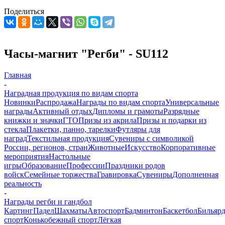
Поделиться
Часы-магнит "Регби" - SU112
Главная
-
Наградная продукция по видам спорта
Новинки
Распродажа
Награды по видам спорта
Универсальные
награды
Активный отдых
Дипломы и грамоты
Разрядные
книжки и значки
ГТО
Призы из акрила
Призы и подарки из
стекла
Плакетки, панно, тарелки
Футляры для
наград
Текстильная продукция
Сувениры с символикой
России, регионов, стран
Животные
Искусство
Корпоративные
мероприятия
Настольные
игры
Образование
Профессии
Праздники родов
войск
Семейные торжества
Гравировка
Сувениры
Дополненная
реальность
-
Награды регби и гандбол
Картинг
Падел
Шахматы
Автоспорт
Бадминтон
Баскетбол
Бильяр
спорт
Конькобежный спорт
Лёгкая