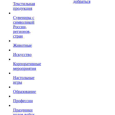
добраться
Текстильная
продукция
Сувениры с
символикой
России,
регионов,
стран
Животные
Искусство
Корпоративные
мероприятия
Настольные
игры
Образование
Профессии
Праздники
родов войск