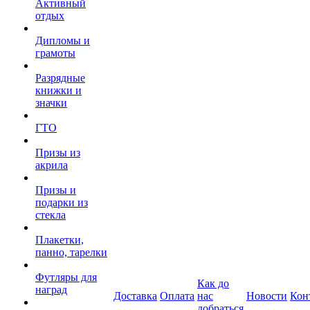
Активный
отдых
Дипломы и
грамоты
Разрядные
книжки и
значки
ГТО
Призы из
акрила
Призы и
подарки из
стекла
Плакетки,
панно, тарелки
Футляры для
Как до
наград
Доставка
Оплата
нас
Новости
Кон
добраться