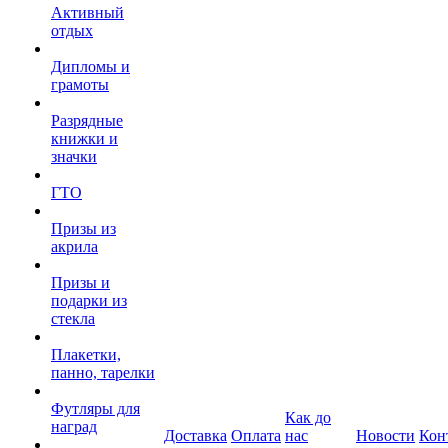
Активный
отдых
Дипломы и
грамоты
Разрядные
книжки и
значки
ГТО
Призы из
акрила
Призы и
подарки из
стекла
Плакетки,
панно, тарелки
Футляры для
Как до
наград
Доставка
Оплата
нас
Новости
Кон