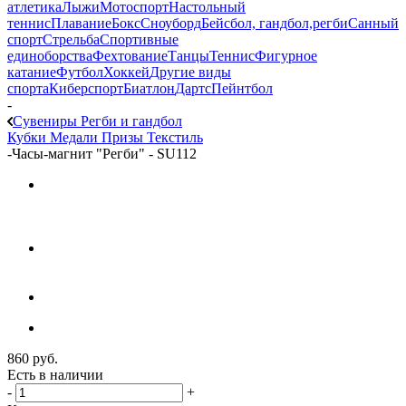
атлетика
Лыжи
Мотоспорт
Настольный
теннис
Плавание
Бокс
Сноуборд
Бейсбол, гандбол,регби
Санный
спорт
Стрельба
Спортивные
единоборства
Фехтование
Танцы
Теннис
Фигурное
катание
Футбол
Хоккей
Другие виды
спорта
Киберспорт
Биатлон
Дартс
Пейнтбол
-
Сувениры Регби и гандбол
Кубки
Медали
Призы
Текстиль
-
Часы-магнит "Регби" - SU112
860
руб.
Есть в наличии
-
+