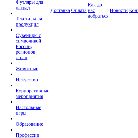
Футляры для
Как до
наград
Доставка
Оплата
нас
Новости
Кон
добраться
Текстильная
продукция
Сувениры с
символикой
России,
регионов,
стран
Животные
Искусство
Корпоративные
мероприятия
Настольные
игры
Образование
Профессии