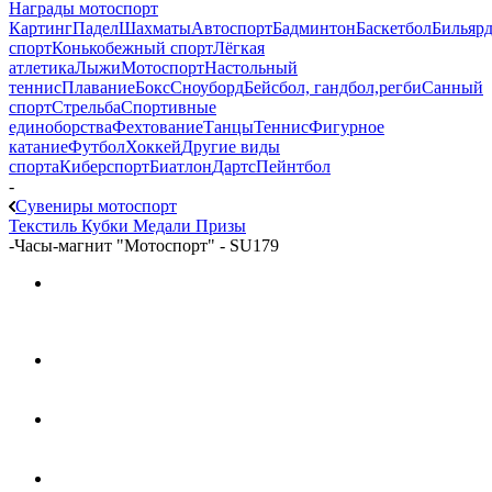
Награды мотоспорт
Картинг
Падел
Шахматы
Автоспорт
Бадминтон
Баскетбол
Бильяр
спорт
Конькобежный спорт
Лёгкая
атлетика
Лыжи
Мотоспорт
Настольный
теннис
Плавание
Бокс
Сноуборд
Бейсбол, гандбол,регби
Санный
спорт
Стрельба
Спортивные
единоборства
Фехтование
Танцы
Теннис
Фигурное
катание
Футбол
Хоккей
Другие виды
спорта
Киберспорт
Биатлон
Дартс
Пейнтбол
-
Сувениры мотоспорт
Текстиль
Кубки
Медали
Призы
-
Часы-магнит "Мотоспорт" - SU179