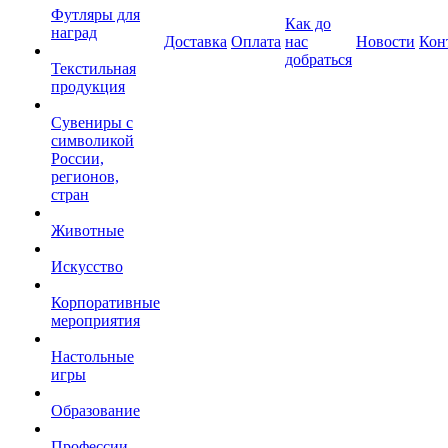
Футляры для
Как до
наград
Доставка
Оплата
нас
Новости
Кон
добраться
Текстильная
продукция
Сувениры с
символикой
России,
регионов,
стран
Животные
Искусство
Корпоративные
мероприятия
Настольные
игры
Образование
Профессии