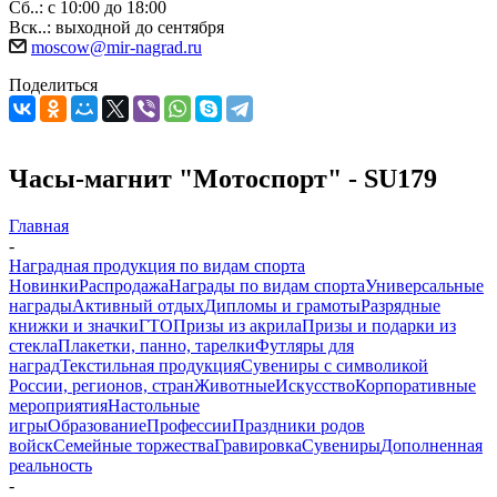
Сб..: с 10:00 до 18:00
Вск..: выходной до сентября
moscow@mir-nagrad.ru
Поделиться
Часы-магнит "Мотоспорт" - SU179
Главная
-
Наградная продукция по видам спорта
Новинки
Распродажа
Награды по видам спорта
Универсальные
награды
Активный отдых
Дипломы и грамоты
Разрядные
книжки и значки
ГТО
Призы из акрила
Призы и подарки из
стекла
Плакетки, панно, тарелки
Футляры для
наград
Текстильная продукция
Сувениры с символикой
России, регионов, стран
Животные
Искусство
Корпоративные
мероприятия
Настольные
игры
Образование
Профессии
Праздники родов
войск
Семейные торжества
Гравировка
Сувениры
Дополненная
реальность
-