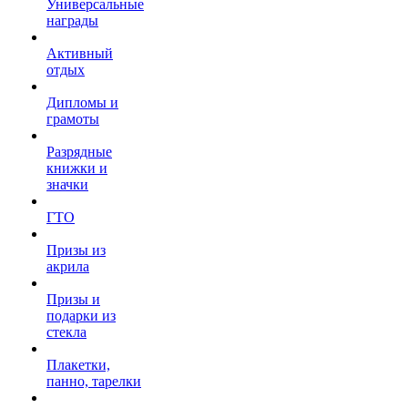
Универсальные
награды
Активный
отдых
Дипломы и
грамоты
Разрядные
книжки и
значки
ГТО
Призы из
акрила
Призы и
подарки из
стекла
Плакетки,
панно, тарелки