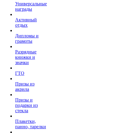
Универсальные
награды
Активный
отдых
Дипломы и
грамоты
Разрядные
книжки и
значки
ГТО
Призы из
акрила
Призы и
подарки из
стекла
Плакетки,
панно, тарелки