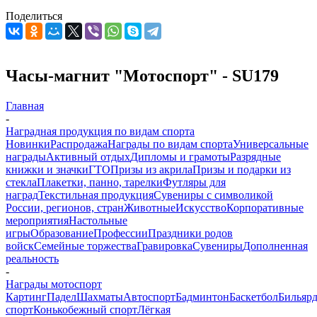
Поделиться
Часы-магнит "Мотоспорт" - SU179
Главная
-
Наградная продукция по видам спорта
Новинки
Распродажа
Награды по видам спорта
Универсальные
награды
Активный отдых
Дипломы и грамоты
Разрядные
книжки и значки
ГТО
Призы из акрила
Призы и подарки из
стекла
Плакетки, панно, тарелки
Футляры для
наград
Текстильная продукция
Сувениры с символикой
России, регионов, стран
Животные
Искусство
Корпоративные
мероприятия
Настольные
игры
Образование
Профессии
Праздники родов
войск
Семейные торжества
Гравировка
Сувениры
Дополненная
реальность
-
Награды мотоспорт
Картинг
Падел
Шахматы
Автоспорт
Бадминтон
Баскетбол
Бильяр
спорт
Конькобежный спорт
Лёгкая