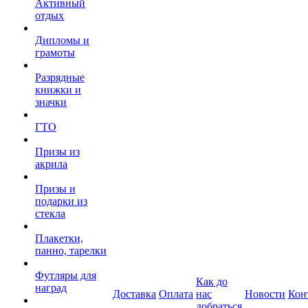
Активный
отдых
Дипломы и
грамоты
Разрядные
книжки и
значки
ГТО
Призы из
акрила
Призы и
подарки из
стекла
Плакетки,
панно, тарелки
Футляры для
Как до
наград
Доставка
Оплата
нас
Новости
Кон
добраться