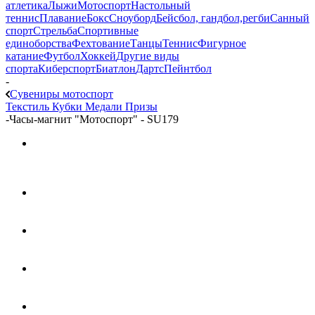
атлетика
Лыжи
Мотоспорт
Настольный
теннис
Плавание
Бокс
Сноуборд
Бейсбол, гандбол,регби
Санный
спорт
Стрельба
Спортивные
единоборства
Фехтование
Танцы
Теннис
Фигурное
катание
Футбол
Хоккей
Другие виды
спорта
Киберспорт
Биатлон
Дартс
Пейнтбол
-
Сувениры мотоспорт
Текстиль
Кубки
Медали
Призы
-
Часы-магнит "Мотоспорт" - SU179