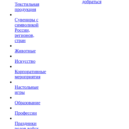
добраться
Текстильная
продукция
Сувениры с
символикой
России,
регионов,
стран
Животные
Искусство
Корпоративные
мероприятия
Настольные
игры
Образование
Профессии
Праздники
родов войск