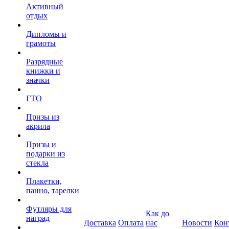
Активный
отдых
Дипломы и
грамоты
Разрядные
книжки и
значки
ГТО
Призы из
акрила
Призы и
подарки из
стекла
Плакетки,
панно, тарелки
Футляры для
Как до
наград
Доставка
Оплата
нас
Новости
Кон