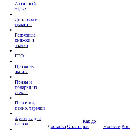
Активный
отдых
Дипломы и
грамоты
Разрядные
книжки и
значки
ГТО
Призы из
акрила
Призы и
подарки из
стекла
Плакетки,
панно, тарелки
Футляры для
Как до
наград
Доставка
Оплата
нас
Новости
Кон