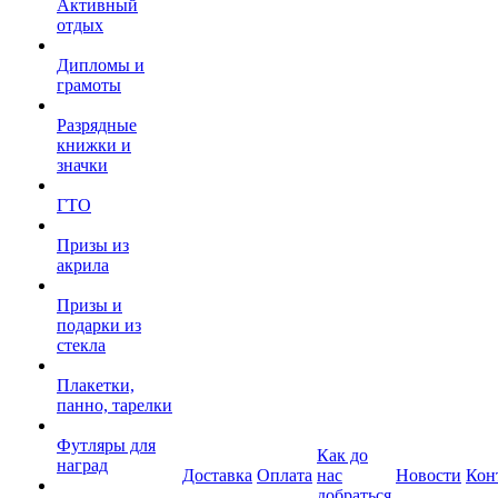
Активный
отдых
Дипломы и
грамоты
Разрядные
книжки и
значки
ГТО
Призы из
акрила
Призы и
подарки из
стекла
Плакетки,
панно, тарелки
Футляры для
Как до
наград
Доставка
Оплата
нас
Новости
Кон
добраться