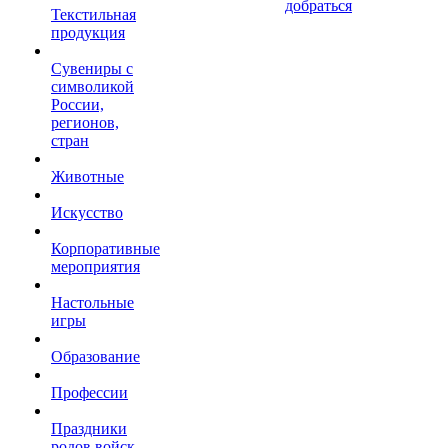
добраться
Текстильная
продукция
Сувениры с
символикой
России,
регионов,
стран
Животные
Искусство
Корпоративные
мероприятия
Настольные
игры
Образование
Профессии
Праздники
родов войск