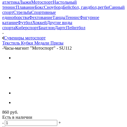
атлетика
Лыжи
Мотоспорт
Настольный
теннис
Плавание
Бокс
Сноуборд
Бейсбол, гандбол,регби
Санный
спорт
Стрельба
Спортивные
единоборства
Фехтование
Танцы
Теннис
Фигурное
катание
Футбол
Хоккей
Другие виды
спорта
Киберспорт
Биатлон
Дартс
Пейнтбол
-
Сувениры мотоспорт
Текстиль
Кубки
Медали
Призы
-
Часы-магнит "Мотоспорт" - SU112
860
руб.
Есть в наличии
-
+