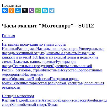
Поделиться
Часы-магнит "Мотоспорт" - SU112
Главная
-
Наградная продукция по видам спорта
Новинки
Распродажа
Награды по видам спорта
Универсальные
награды
Активный отдых
Дипломы и грамоты
Разрядные
книжки и значки
ГТО
Призы из акрила
Призы и подарки из
стекла
Плакетки, панно, тарелки
Футляры для
наград
Текстильная продукция
Сувениры с символикой
России, регионов, стран
Животные
Искусство
Корпоративные
мероприятия
Настольные
игры
Образование
Профессии
Праздники родов
войск
Семейные торжества
Гравировка
Сувениры
Дополненная
реальность
-
Награды мотоспорт
Картинг
Падел
Шахматы
Автоспорт
Бадминтон
Баскетбол
Бильяр
спорт
Конькобежный спорт
Лёгкая