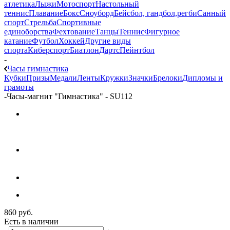
атлетика
Лыжи
Мотоспорт
Настольный
теннис
Плавание
Бокс
Сноуборд
Бейсбол, гандбол,регби
Санный
спорт
Стрельба
Спортивные
единоборства
Фехтование
Танцы
Теннис
Фигурное
катание
Футбол
Хоккей
Другие виды
спорта
Киберспорт
Биатлон
Дартс
Пейнтбол
-
Часы гимнастика
Кубки
Призы
Медали
Ленты
Кружки
Значки
Брелоки
Дипломы и
грамоты
-
Часы-магнит "Гимнастика" - SU112
860
руб.
Есть в наличии