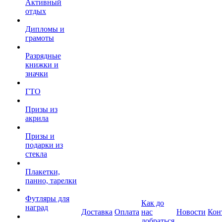
Активный
отдых
Дипломы и
грамоты
Разрядные
книжки и
значки
ГТО
Призы из
акрила
Призы и
подарки из
стекла
Плакетки,
панно, тарелки
Футляры для
Как до
наград
Доставка
Оплата
нас
Новости
Кон
добраться