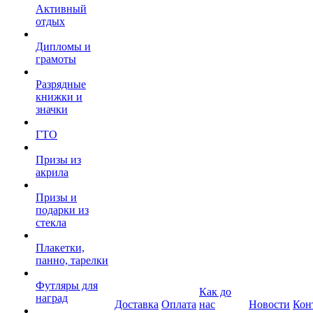
Активный
отдых
Дипломы и
грамоты
Разрядные
книжки и
значки
ГТО
Призы из
акрила
Призы и
подарки из
стекла
Плакетки,
панно, тарелки
Футляры для
Как до
наград
Доставка
Оплата
нас
Новости
Кон