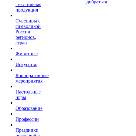
добраться
Текстильная
продукция
Сувениры с
символикой
России,
регионов,
стран
Животные
Искусство
Корпоративные
мероприятия
Настольные
игры
Образование
Профессии
Праздники
родов войск