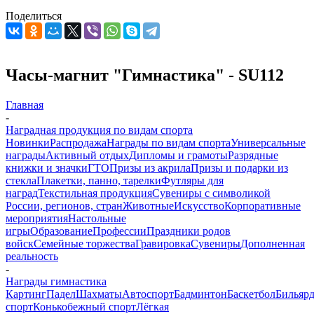
Поделиться
Часы-магнит "Гимнастика" - SU112
Главная
-
Наградная продукция по видам спорта
Новинки
Распродажа
Награды по видам спорта
Универсальные
награды
Активный отдых
Дипломы и грамоты
Разрядные
книжки и значки
ГТО
Призы из акрила
Призы и подарки из
стекла
Плакетки, панно, тарелки
Футляры для
наград
Текстильная продукция
Сувениры с символикой
России, регионов, стран
Животные
Искусство
Корпоративные
мероприятия
Настольные
игры
Образование
Профессии
Праздники родов
войск
Семейные торжества
Гравировка
Сувениры
Дополненная
реальность
-
Награды гимнастика
Картинг
Падел
Шахматы
Автоспорт
Бадминтон
Баскетбол
Бильяр
спорт
Конькобежный спорт
Лёгкая