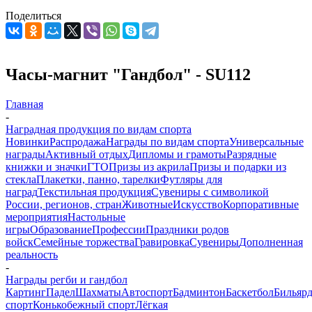
Поделиться
Часы-магнит "Гандбол" - SU112
Главная
-
Наградная продукция по видам спорта
Новинки
Распродажа
Награды по видам спорта
Универсальные
награды
Активный отдых
Дипломы и грамоты
Разрядные
книжки и значки
ГТО
Призы из акрила
Призы и подарки из
стекла
Плакетки, панно, тарелки
Футляры для
наград
Текстильная продукция
Сувениры с символикой
России, регионов, стран
Животные
Искусство
Корпоративные
мероприятия
Настольные
игры
Образование
Профессии
Праздники родов
войск
Семейные торжества
Гравировка
Сувениры
Дополненная
реальность
-
Награды регби и гандбол
Картинг
Падел
Шахматы
Автоспорт
Бадминтон
Баскетбол
Бильяр
спорт
Конькобежный спорт
Лёгкая