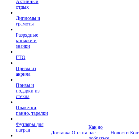
Активный
отдых
Дипломы и
грамоты
Разрядные
книжки и
значки
ГТО
Призы из
акрила
Призы и
подарки из
стекла
Плакетки,
панно, тарелки
Футляры для
Как до
наград
Доставка
Оплата
нас
Новости
Кон
добраться