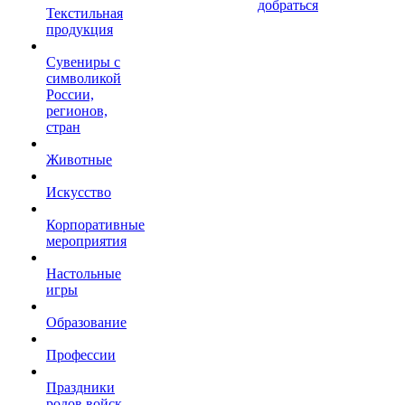
добраться
Текстильная
продукция
Сувениры с
символикой
России,
регионов,
стран
Животные
Искусство
Корпоративные
мероприятия
Настольные
игры
Образование
Профессии
Праздники
родов войск