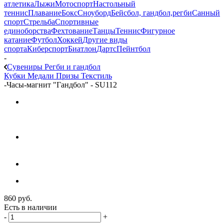
атлетика
Лыжи
Мотоспорт
Настольный
теннис
Плавание
Бокс
Сноуборд
Бейсбол, гандбол,регби
Санный
спорт
Стрельба
Спортивные
единоборства
Фехтование
Танцы
Теннис
Фигурное
катание
Футбол
Хоккей
Другие виды
спорта
Киберспорт
Биатлон
Дартс
Пейнтбол
-
Сувениры Регби и гандбол
Кубки
Медали
Призы
Текстиль
-
Часы-магнит "Гандбол" - SU112
860
руб.
Есть в наличии
-
+