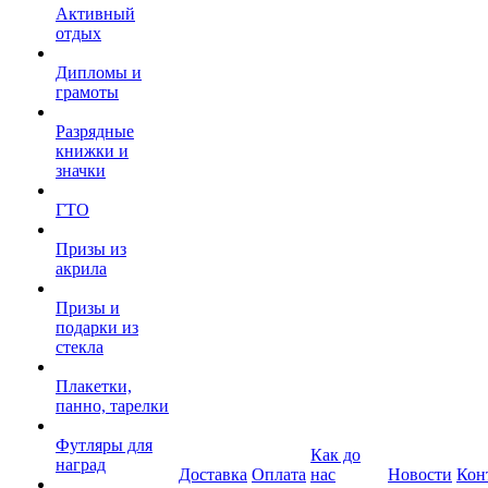
Активный
отдых
Дипломы и
грамоты
Разрядные
книжки и
значки
ГТО
Призы из
акрила
Призы и
подарки из
стекла
Плакетки,
панно, тарелки
Футляры для
Как до
наград
Доставка
Оплата
нас
Новости
Кон