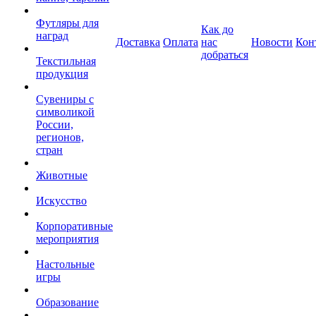
Футляры для
Как до
наград
Доставка
Оплата
нас
Новости
Кон
добраться
Текстильная
продукция
Сувениры с
символикой
России,
регионов,
стран
Животные
Искусство
Корпоративные
мероприятия
Настольные
игры
Образование