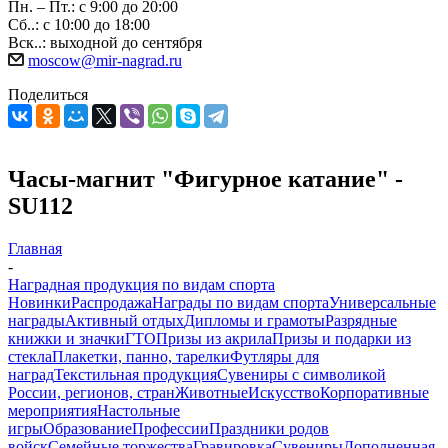
Пн. – Пт.: с 9:00 до 20:00
Сб..: с 10:00 до 18:00
Вск..: выходной до сентября
moscow@mir-nagrad.ru
Поделиться
Часы-магнит "Фигурное катание" -
SU112
Главная
-
Наградная продукция по видам спорта
Новинки
Распродажа
Награды по видам спорта
Универсальные
награды
Активный отдых
Дипломы и грамоты
Разрядные
книжки и значки
ГТО
Призы из акрила
Призы и подарки из
стекла
Плакетки, панно, тарелки
Футляры для
наград
Текстильная продукция
Сувениры с символикой
России, регионов, стран
Животные
Искусство
Корпоративные
мероприятия
Настольные
игры
Образование
Профессии
Праздники родов
войск
Семейные торжества
Гравировка
Сувениры
Дополненная