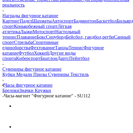
реальность
-
Награды фигурное катание
Картинг
Падел
Шахматы
Автоспорт
Бадминтон
Баскетбол
Бильяр
спорт
Конькобежный спорт
Лёгкая
атлетика
Лыжи
Мотоспорт
Настольный
теннис
Плавание
Бокс
Сноуборд
Бейсбол, гандбол,регби
Санный
спорт
Стрельба
Спортивные
единоборства
Фехтование
Танцы
Теннис
Фигурное
катание
Футбол
Хоккей
Другие виды
спорта
Киберспорт
Биатлон
Дартс
Пейнтбол
-
Сувениры фигурное катание
Кубки
Медали
Призы
Сувениры
Текстиль
-
Часы фигурное катание
Брелоки
Значки
Кружки
-
Часы-магнит "Фигурное катание" - SU112