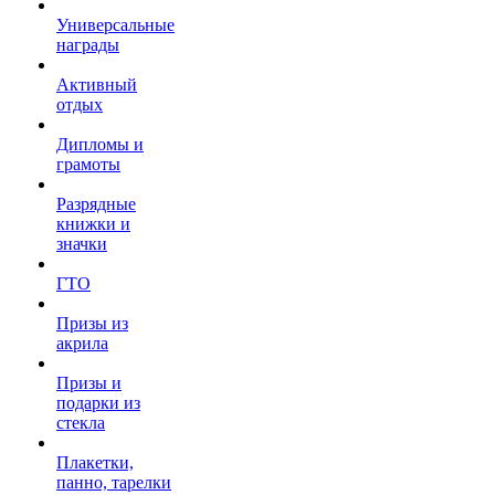
Универсальные
награды
Активный
отдых
Дипломы и
грамоты
Разрядные
книжки и
значки
ГТО
Призы из
акрила
Призы и
подарки из
стекла
Плакетки,
панно, тарелки