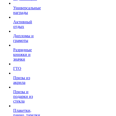
Универсальные
награды
Активный
отдых
Дипломы и
грамоты
Разрядные
книжки и
значки
ГТО
Призы из
акрила
Призы и
подарки из
стекла
Плакетки,
панно, тарелки