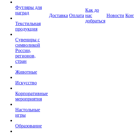
Футляры для
Как до
наград
Доставка
Оплата
нас
Новости
Кон
добраться
Текстильная
продукция
Сувениры с
символикой
России,
регионов,
стран
Животные
Искусство
Корпоративные
мероприятия
Настольные
игры
Образование