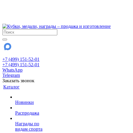
!!! Внимание !!!
6 и 7 августа - магазин работает до 18:00
15 августа - выходной
До сентября Воскресенье - выходной день.
+7 (499) 151-52-01
+7 (499) 151-52-01
WhatsApp
Telegram
Заказать звонок
Каталог
Новинки
Распродажа
Награды по
видам спорта