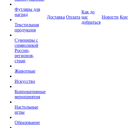
Футляры для
Как до
наград
Доставка
Оплата
нас
Новости
Кон
добраться
Текстильная
продукция
Сувениры с
символикой
России,
регионов,
стран
Животные
Искусство
Корпоративные
мероприятия
Настольные
игры
Образование