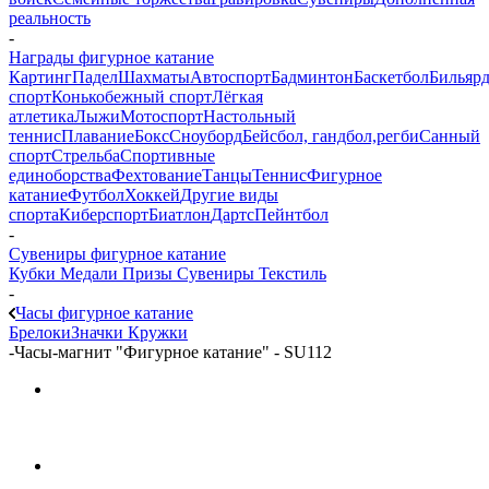
реальность
-
Награды фигурное катание
Картинг
Падел
Шахматы
Автоспорт
Бадминтон
Баскетбол
Бильяр
спорт
Конькобежный спорт
Лёгкая
атлетика
Лыжи
Мотоспорт
Настольный
теннис
Плавание
Бокс
Сноуборд
Бейсбол, гандбол,регби
Санный
спорт
Стрельба
Спортивные
единоборства
Фехтование
Танцы
Теннис
Фигурное
катание
Футбол
Хоккей
Другие виды
спорта
Киберспорт
Биатлон
Дартс
Пейнтбол
-
Сувениры фигурное катание
Кубки
Медали
Призы
Сувениры
Текстиль
-
Часы фигурное катание
Брелоки
Значки
Кружки
-
Часы-магнит "Фигурное катание" - SU112