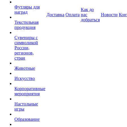
Футляры для
Как до
наград
Доставка
Оплата
нас
Новости
Кон
добраться
Текстильная
продукция
Сувениры с
символикой
России,
регионов,
стран
Животные
Искусство
Корпоративные
мероприятия
Настольные
игры
Образование