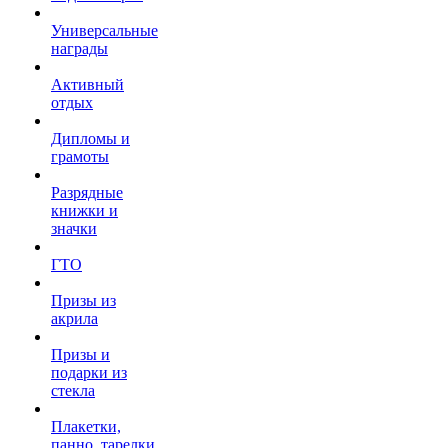
Универсальные
награды
Активный
отдых
Дипломы и
грамоты
Разрядные
книжки и
значки
ГТО
Призы из
акрила
Призы и
подарки из
стекла
Плакетки,
панно, тарелки