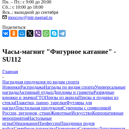
Пн. – Пт.: с 9:00 до 20:00
Сб..: с 10:00 до 18:00
Вск..: выходной до сентября
moscow@mir-nagrad.ru
Поделиться
Часы-магнит "Фигурное катание" -
SU112
Главная
-
Наградная продукция по видам спорта
Новинки
Распродажа
Награды по видам спорта
Универсальные
награды
Активный отдых
Дипломы и грамоты
Разрядные
книжки и значки
ГТО
Призы из акрила
Призы и подарки из
стекла
Плакетки, панно, тарелки
Футляры для
наград
Текстильная продукция
Сувениры с символикой
России, регионов, стран
Животные
Искусство
Корпоративные
мероприятия
Настольные
игры
Образование
Профессии
Праздники родов
войск
Семейные торжества
Гравировка
Сувениры
Дополненная