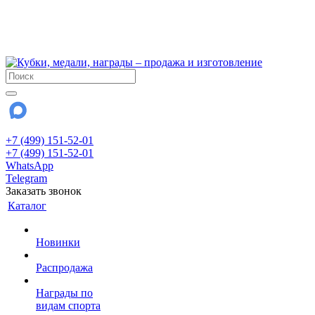
!!! Внимание !!!
6 и 7 августа - магазин работает до 18:00
15 августа - выходной
До сентября Воскресенье - выходной день.
+7 (499) 151-52-01
+7 (499) 151-52-01
WhatsApp
Telegram
Заказать звонок
Каталог
Новинки
Распродажа
Награды по
видам спорта