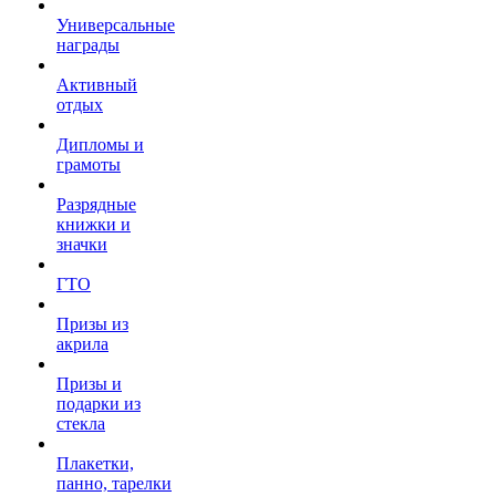
Универсальные
награды
Активный
отдых
Дипломы и
грамоты
Разрядные
книжки и
значки
ГТО
Призы из
акрила
Призы и
подарки из
стекла
Плакетки,
панно, тарелки