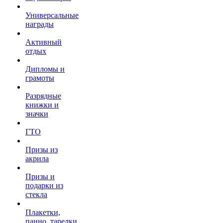
Универсальные
награды
Активный
отдых
Дипломы и
грамоты
Разрядные
книжки и
значки
ГТО
Призы из
акрила
Призы и
подарки из
стекла
Плакетки,
панно, тарелки