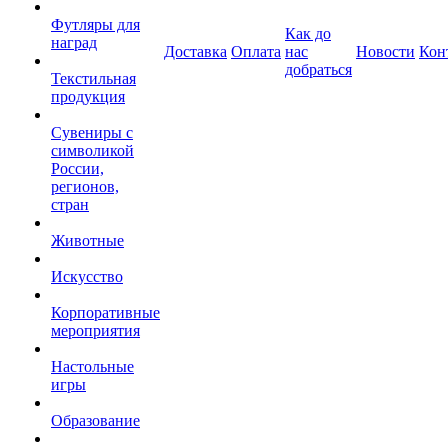
Футляры для
Как до
наград
Доставка
Оплата
нас
Новости
Кон
добраться
Текстильная
продукция
Сувениры с
символикой
России,
регионов,
стран
Животные
Искусство
Корпоративные
мероприятия
Настольные
игры
Образование