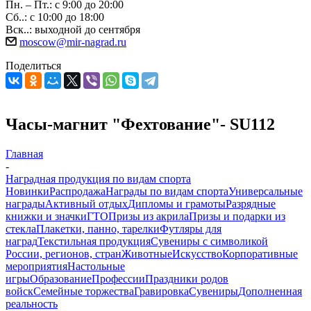
Пн. – Пт.: с 9:00 до 20:00
Сб..: с 10:00 до 18:00
Вск..: выходной до сентября
moscow@mir-nagrad.ru
Поделиться
Часы-магнит "Фехтование"- SU112
Главная
-
Наградная продукция по видам спорта
Новинки
Распродажа
Награды по видам спорта
Универсальные
награды
Активный отдых
Дипломы и грамоты
Разрядные
книжки и значки
ГТО
Призы из акрила
Призы и подарки из
стекла
Плакетки, панно, тарелки
Футляры для
наград
Текстильная продукция
Сувениры с символикой
России, регионов, стран
Животные
Искусство
Корпоративные
мероприятия
Настольные
игры
Образование
Профессии
Праздники родов
войск
Семейные торжества
Гравировка
Сувениры
Дополненная
реальность