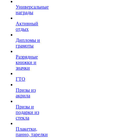
Универсальные
награды
Активный
отдых
Дипломы и
грамоты
Разрядные
книжки и
значки
ГТО
Призы из
акрила
Призы и
подарки из
стекла
Плакетки,
панно, тарелки