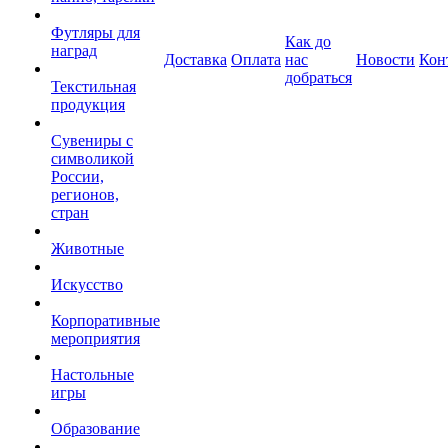
Футляры для
Как до
наград
Доставка
Оплата
нас
Новости
Кон
добраться
Текстильная
продукция
Сувениры с
символикой
России,
регионов,
стран
Животные
Искусство
Корпоративные
мероприятия
Настольные
игры
Образование