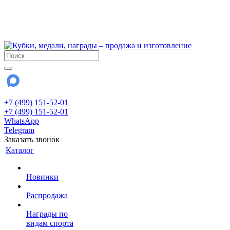
!!! Внимание !!!
6 и 7 августа - магазин работает до 18:00
15 августа - выходной
До сентября Воскресенье - выходной день.
+7 (499) 151-52-01
+7 (499) 151-52-01
WhatsApp
Telegram
Заказать звонок
Каталог
Новинки
Распродажа
Награды по
видам спорта