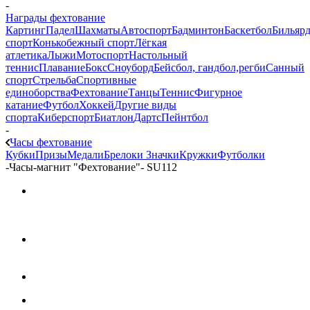
-
Награды фехтование
Картинг
Падел
Шахматы
Автоспорт
Бадминтон
Баскетбол
Бильяр
спорт
Конькобежный спорт
Лёгкая
атлетика
Лыжи
Мотоспорт
Настольный
теннис
Плавание
Бокс
Сноуборд
Бейсбол, гандбол,регби
Санный
спорт
Стрельба
Спортивные
единоборства
Фехтование
Танцы
Теннис
Фигурное
катание
Футбол
Хоккей
Другие виды
спорта
Киберспорт
Биатлон
Дартс
Пейнтбол
-
Часы фехтование
Кубки
Призы
Медали
Брелоки
Значки
Кружки
Футболки
-
Часы-магнит "Фехтование"- SU112