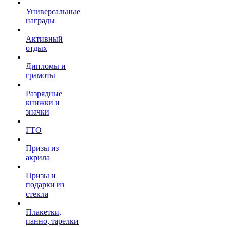
Универсальные
награды
Активный
отдых
Дипломы и
грамоты
Разрядные
книжки и
значки
ГТО
Призы из
акрила
Призы и
подарки из
стекла
Плакетки,
панно, тарелки