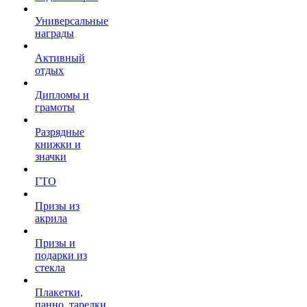
Универсальные
награды
Активный
отдых
Дипломы и
грамоты
Разрядные
книжки и
значки
ГТО
Призы из
акрила
Призы и
подарки из
стекла
Плакетки,
панно, тарелки