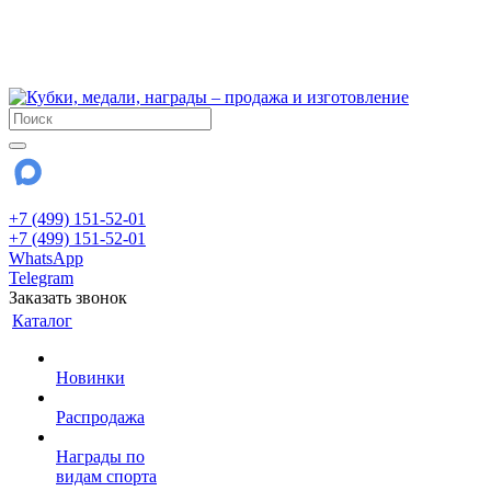
!!! Внимание !!!
6 и 7 августа - магазин работает до 18:00
15 августа - выходной
До сентября Воскресенье - выходной день.
+7 (499) 151-52-01
+7 (499) 151-52-01
WhatsApp
Telegram
Заказать звонок
Каталог
Новинки
Распродажа
Награды по
видам спорта