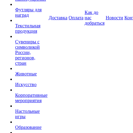
Футляры для
Как до
наград
Доставка
Оплата
нас
Новости
Кон
добраться
Текстильная
продукция
Сувениры с
символикой
России,
регионов,
стран
Животные
Искусство
Корпоративные
мероприятия
Настольные
игры
Образование