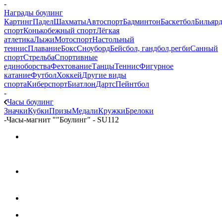
-
Награды боулинг
Картинг
Падел
Шахматы
Автоспорт
Бадминтон
Баскетбол
Бильяр
спорт
Конькобежный спорт
Лёгкая
атлетика
Лыжи
Мотоспорт
Настольный
теннис
Плавание
Бокс
Сноуборд
Бейсбол, гандбол,регби
Санный
спорт
Стрельба
Спортивные
единоборства
Фехтование
Танцы
Теннис
Фигурное
катание
Футбол
Хоккей
Другие виды
спорта
Киберспорт
Биатлон
Дартс
Пейнтбол
-
Часы боулинг
Значки
Кубки
Призы
Медали
Кружки
Брелоки
-
Часы-магнит ""Боулинг" - SU112