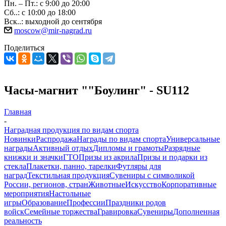
Пн. – Пт.: с 9:00 до 20:00
Сб..: с 10:00 до 18:00
Вск..: выходной до сентября
moscow@mir-nagrad.ru
Поделиться
Часы-магнит ""Боулинг" - SU112
Главная
-
Наградная продукция по видам спорта
Новинки
Распродажа
Награды по видам спорта
Универсальные
награды
Активный отдых
Дипломы и грамоты
Разрядные
книжки и значки
ГТО
Призы из акрила
Призы и подарки из
стекла
Плакетки, панно, тарелки
Футляры для
наград
Текстильная продукция
Сувениры с символикой
России, регионов, стран
Животные
Искусство
Корпоративные
мероприятия
Настольные
игры
Образование
Профессии
Праздники родов
войск
Семейные торжества
Гравировка
Сувениры
Дополненная
реальность