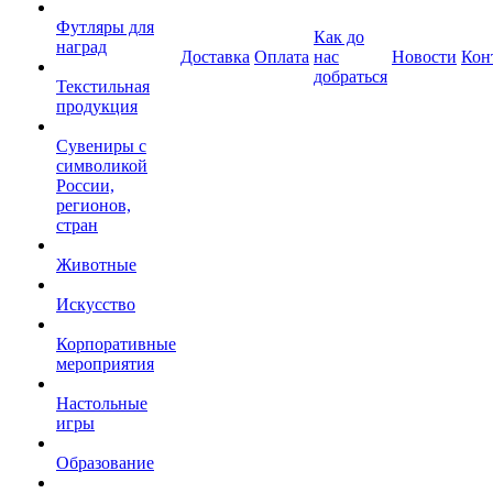
Футляры для
Как до
наград
Доставка
Оплата
нас
Новости
Кон
добраться
Текстильная
продукция
Сувениры с
символикой
России,
регионов,
стран
Животные
Искусство
Корпоративные
мероприятия
Настольные
игры
Образование