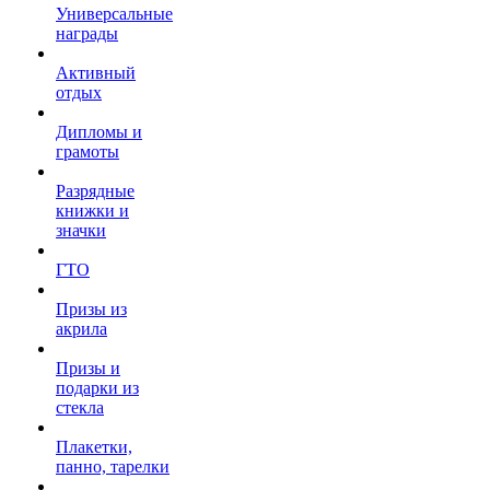
Универсальные
награды
Активный
отдых
Дипломы и
грамоты
Разрядные
книжки и
значки
ГТО
Призы из
акрила
Призы и
подарки из
стекла
Плакетки,
панно, тарелки