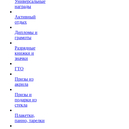
Универсальные
награды
Активный
отдых
Дипломы и
грамоты
Разрядные
книжки и
значки
ГТО
Призы из
акрила
Призы и
подарки из
стекла
Плакетки,
панно, тарелки