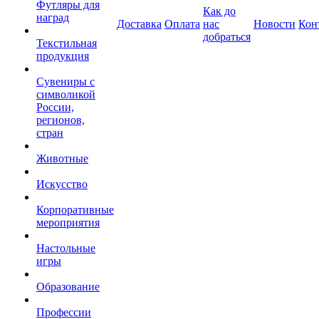
Футляры для
Как до
наград
Доставка
Оплата
нас
Новости
Кон
добраться
Текстильная
продукция
Сувениры с
символикой
России,
регионов,
стран
Животные
Искусство
Корпоративные
мероприятия
Настольные
игры
Образование
Профессии