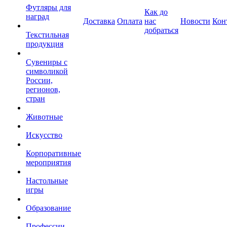
Футляры для
Как до
наград
Доставка
Оплата
нас
Новости
Кон
добраться
Текстильная
продукция
Сувениры с
символикой
России,
регионов,
стран
Животные
Искусство
Корпоративные
мероприятия
Настольные
игры
Образование
Профессии