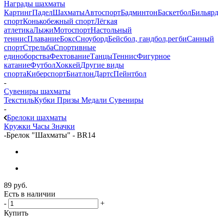
Награды шахматы
Картинг
Падел
Шахматы
Автоспорт
Бадминтон
Баскетбол
Бильяр
спорт
Конькобежный спорт
Лёгкая
атлетика
Лыжи
Мотоспорт
Настольный
теннис
Плавание
Бокс
Сноуборд
Бейсбол, гандбол,регби
Санный
спорт
Стрельба
Спортивные
единоборства
Фехтование
Танцы
Теннис
Фигурное
катание
Футбол
Хоккей
Другие виды
спорта
Киберспорт
Биатлон
Дартс
Пейнтбол
-
Сувениры шахматы
Текстиль
Кубки
Призы
Медали
Сувениры
-
Брелоки шахматы
Кружки
Часы
Значки
-
Брелок "Шахматы" - BR14
89
руб.
Есть в наличии
-
+
Купить