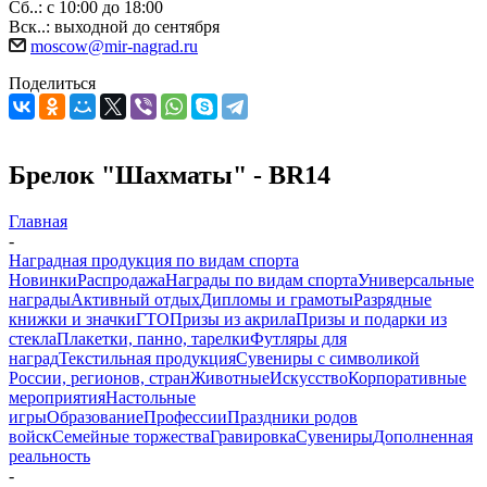
Сб..: с 10:00 до 18:00
Вск..: выходной до сентября
moscow@mir-nagrad.ru
Поделиться
Брелок "Шахматы" - BR14
Главная
-
Наградная продукция по видам спорта
Новинки
Распродажа
Награды по видам спорта
Универсальные
награды
Активный отдых
Дипломы и грамоты
Разрядные
книжки и значки
ГТО
Призы из акрила
Призы и подарки из
стекла
Плакетки, панно, тарелки
Футляры для
наград
Текстильная продукция
Сувениры с символикой
России, регионов, стран
Животные
Искусство
Корпоративные
мероприятия
Настольные
игры
Образование
Профессии
Праздники родов
войск
Семейные торжества
Гравировка
Сувениры
Дополненная
реальность
-