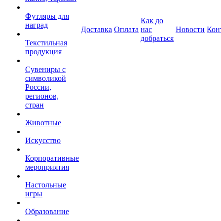
Футляры для
Как до
наград
Доставка
Оплата
нас
Новости
Кон
добраться
Текстильная
продукция
Сувениры с
символикой
России,
регионов,
стран
Животные
Искусство
Корпоративные
мероприятия
Настольные
игры
Образование