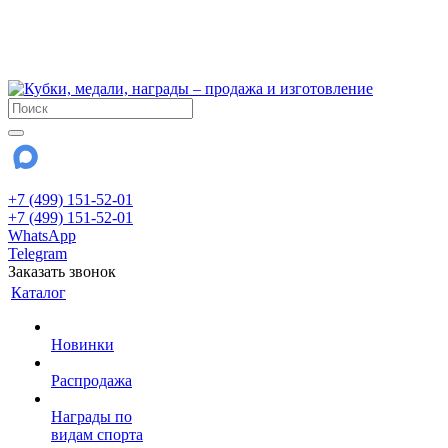
!!! Внимание !!!
6 и 7 августа - магазин работает до 18:00
15 августа - выходной
До сентября Воскресенье - выходной день.
+7 (499) 151-52-01
+7 (499) 151-52-01
WhatsApp
Telegram
Заказать звонок
Каталог
Новинки
Распродажа
Награды по
видам спорта