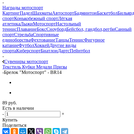
-
Награды мотоспорт
Картинг
Падел
Шахматы
Автоспорт
Бадминтон
Баскетбол
Бильяр
спорт
Конькобежный спорт
Лёгкая
атлетика
Лыжи
Мотоспорт
Настольный
теннис
Плавание
Бокс
Сноуборд
Бейсбол, гандбол,регби
Санный
спорт
Стрельба
Спортивные
единоборства
Фехтование
Танцы
Теннис
Фигурное
катание
Футбол
Хоккей
Другие виды
спорта
Киберспорт
Биатлон
Дартс
Пейнтбол
-
Сувениры мотоспорт
Текстиль
Кубки
Медали
Призы
-
Брелок "Мотоспорт" - BR14
89
руб.
Есть в наличии
-
+
Купить
Поделиться