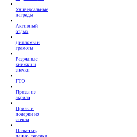
Универсальные
награды
Активный
отдых
Дипломы и
грамоты
Разрядные
книжки и
значки
ГТО
Призы из
акрила
Призы и
подарки из
стекла
Плакетки,
панно, тарелки