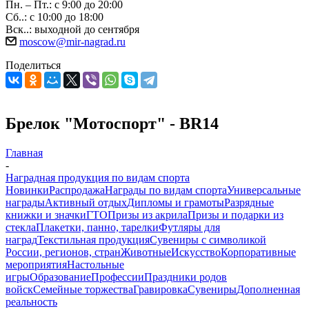
Пн. – Пт.: с 9:00 до 20:00
Сб..: с 10:00 до 18:00
Вск..: выходной до сентября
moscow@mir-nagrad.ru
Поделиться
Брелок "Мотоспорт" - BR14
Главная
-
Наградная продукция по видам спорта
Новинки
Распродажа
Награды по видам спорта
Универсальные
награды
Активный отдых
Дипломы и грамоты
Разрядные
книжки и значки
ГТО
Призы из акрила
Призы и подарки из
стекла
Плакетки, панно, тарелки
Футляры для
наград
Текстильная продукция
Сувениры с символикой
России, регионов, стран
Животные
Искусство
Корпоративные
мероприятия
Настольные
игры
Образование
Профессии
Праздники родов
войск
Семейные торжества
Гравировка
Сувениры
Дополненная
реальность