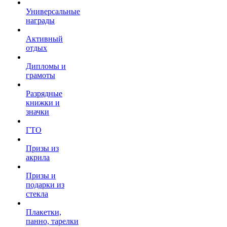
Универсальные
награды
Активный
отдых
Дипломы и
грамоты
Разрядные
книжки и
значки
ГТО
Призы из
акрила
Призы и
подарки из
стекла
Плакетки,
панно, тарелки