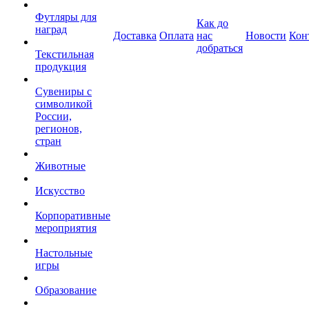
Футляры для
Как до
наград
Доставка
Оплата
нас
Новости
Кон
добраться
Текстильная
продукция
Сувениры с
символикой
России,
регионов,
стран
Животные
Искусство
Корпоративные
мероприятия
Настольные
игры
Образование