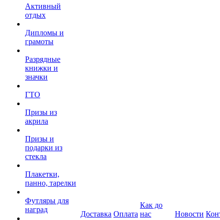
Активный
отдых
Дипломы и
грамоты
Разрядные
книжки и
значки
ГТО
Призы из
акрила
Призы и
подарки из
стекла
Плакетки,
панно, тарелки
Футляры для
Как до
наград
Доставка
Оплата
нас
Новости
Кон