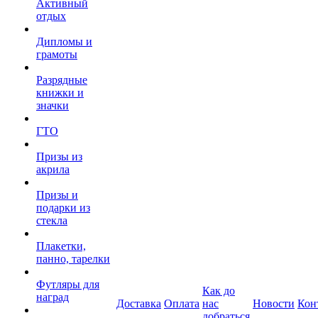
Активный
отдых
Дипломы и
грамоты
Разрядные
книжки и
значки
ГТО
Призы из
акрила
Призы и
подарки из
стекла
Плакетки,
панно, тарелки
Футляры для
Как до
наград
Доставка
Оплата
нас
Новости
Кон
добраться