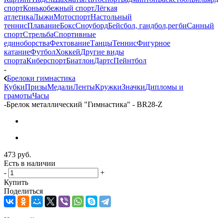
спорт
Конькобежный спорт
Лёгкая
атлетика
Лыжи
Мотоспорт
Настольный
теннис
Плавание
Бокс
Сноуборд
Бейсбол, гандбол,регби
Санный
спорт
Стрельба
Спортивные
единоборства
Фехтование
Танцы
Теннис
Фигурное
катание
Футбол
Хоккей
Другие виды
спорта
Киберспорт
Биатлон
Дартс
Пейнтбол
-
Брелоки гимнастика
Кубки
Призы
Медали
Ленты
Кружки
Значки
Дипломы и
грамоты
Часы
-
Брелок металлический "Гимнастика" - BR28-Z
473
руб.
Есть в наличии
-
+
Купить
Поделиться