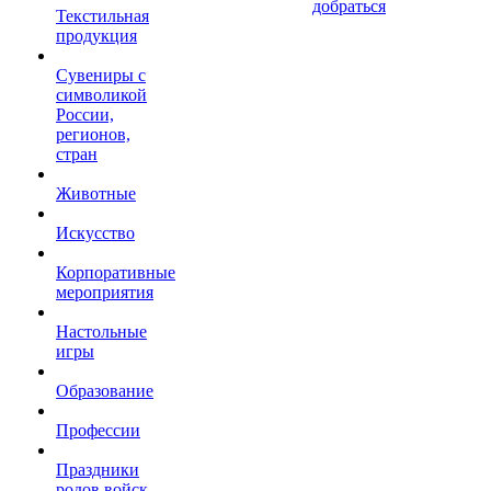
добраться
Текстильная
продукция
Сувениры с
символикой
России,
регионов,
стран
Животные
Искусство
Корпоративные
мероприятия
Настольные
игры
Образование
Профессии
Праздники
родов войск