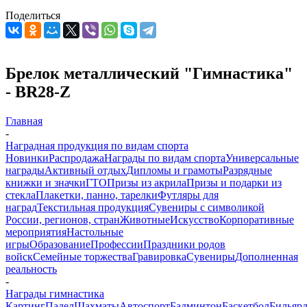
Поделиться
Брелок металлический "Гимнастика"
- BR28-Z
Главная
-
Наградная продукция по видам спорта
Новинки
Распродажа
Награды по видам спорта
Универсальные
награды
Активный отдых
Дипломы и грамоты
Разрядные
книжки и значки
ГТО
Призы из акрила
Призы и подарки из
стекла
Плакетки, панно, тарелки
Футляры для
наград
Текстильная продукция
Сувениры с символикой
России, регионов, стран
Животные
Искусство
Корпоративные
мероприятия
Настольные
игры
Образование
Профессии
Праздники родов
войск
Семейные торжества
Гравировка
Сувениры
Дополненная
реальность
-
Награды гимнастика
Картинг
Падел
Шахматы
Автоспорт
Бадминтон
Баскетбол
Бильяр